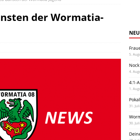
nsten der Wormatia-
NEU
Frau
5. Aug
Nock
4. Aug
4:1-
1. Aug
Poka
31. Jul
Worm
30. Jul
Dein