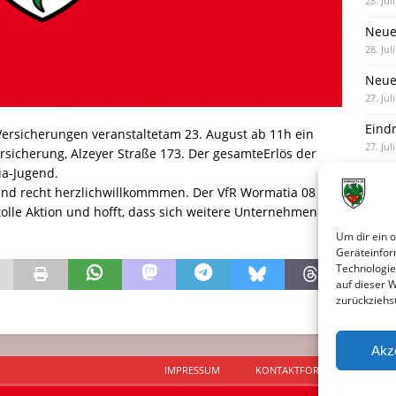
28. Jul
Neue
28. Jul
Neue 
27. Jul
Eind
Versicherungen veranstaltetam 23. August ab 11h ein
27. Jul
rsicherung, Alzeyer Straße 173. Der gesamteErlös der
ia-Jugend.
Unte
sind recht herzlichwillkommmen. Der VfR Wormatia 08
Nied
tolle Aktion und hofft, dass sich weitere Unternehmen
25. Jul
Um dir ein 
Geräteinfor
Technologie
auf dieser 
zurückziehs
Akz
IMPRESSUM
KONTAKTFORMULAR
D