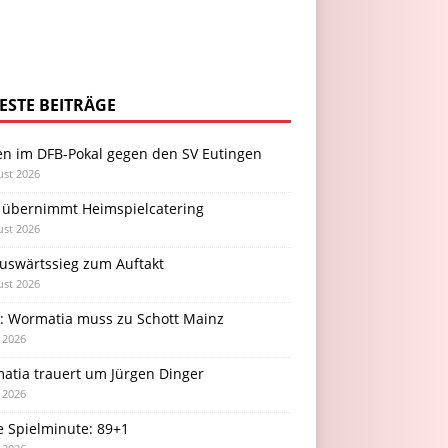
ESTE BEITRÄGE
en im DFB-Pokal gegen den SV Eutingen
ust 2026
 übernimmt Heimspielcatering
ust 2026
Auswärtssieg zum Auftakt
ust 2026
l: Wormatia muss zu Schott Mainz
i 2026
atia trauert um Jürgen Dinger
i 2026
e Spielminute: 89+1