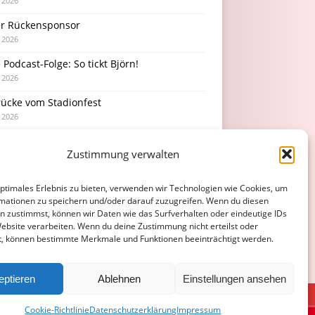
i 2026
r Rückensponsor
i 2026
Podcast-Folge: So tickt Björn!
i 2026
rücke vom Stadionfest
i 2026
rhaltsamer Abschlusstest mit später
Zustimmung verwalten
erlage
i 2026
optimales Erlebnis zu bieten, verwenden wir Technologien wie Cookies, um
mationen zu speichern und/oder darauf zuzugreifen. Wenn du diesen
n zustimmst, können wir Daten wie das Surfverhalten oder eindeutige IDs
Website verarbeiten. Wenn du deine Zustimmung nicht erteilst oder
t, können bestimmte Merkmale und Funktionen beeinträchtigt werden.
eptieren
Ablehnen
Einstellungen ansehen
ATENSCHUTZERKLÄRUNG
COOKIE-RICHTLINIE (EU)
Cookie-Richtlinie
Datenschutzerklärung
Impressum