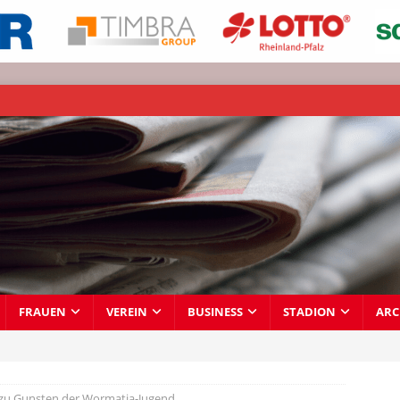
FRAUEN
VEREIN
BUSINESS
STADION
ARC
zu Gunsten der Wormatia-Jugend