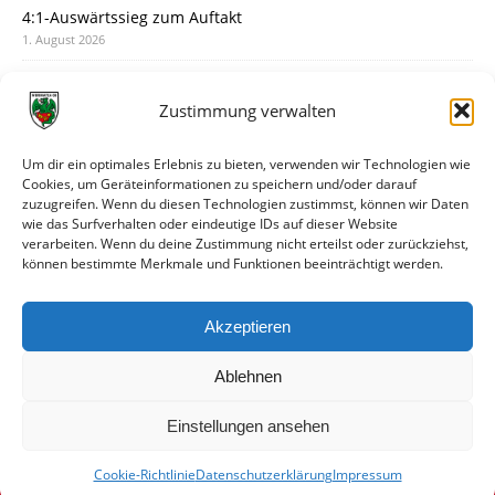
4:1-Auswärtssieg zum Auftakt
1. August 2026
Pokal: Wormatia muss zu Schott Mainz
31. Juli 2026
Zustimmung verwalten
Wormatia trauert um Jürgen Dinger
30. Juli 2026
Um dir ein optimales Erlebnis zu bieten, verwenden wir Technologien wie
Cookies, um Geräteinformationen zu speichern und/oder darauf
Deine Spielminute: 89+1
zuzugreifen. Wenn du diesen Technologien zustimmst, können wir Daten
28. Juli 2026
wie das Surfverhalten oder eindeutige IDs auf dieser Website
verarbeiten. Wenn du deine Zustimmung nicht erteilst oder zurückziehst,
Neuer Rückensponsor
können bestimmte Merkmale und Funktionen beeinträchtigt werden.
28. Juli 2026
Neue Podcast-Folge: So tickt Björn!
Akzeptieren
27. Juli 2026
Ablehnen
Einstellungen ansehen
Cookie-Richtlinie
Datenschutzerklärung
Impressum
© VfR Wormatia Worms