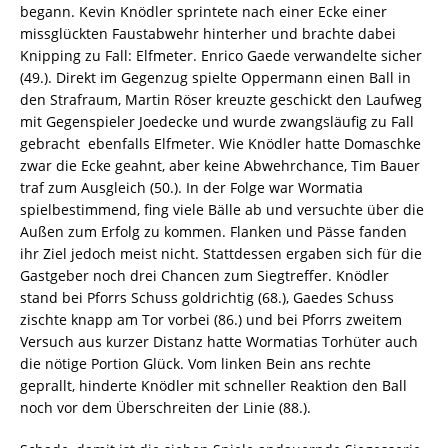
begann. Kevin Knödler sprintete nach einer Ecke einer
missglückten Faustabwehr hinterher und brachte dabei
Knipping zu Fall: Elfmeter. Enrico Gaede verwandelte sicher
(49.). Direkt im Gegenzug spielte Oppermann einen Ball in
den Strafraum, Martin Röser kreuzte geschickt den Laufweg
mit Gegenspieler Joedecke und wurde zwangsläufig zu Fall
gebracht  ebenfalls Elfmeter. Wie Knödler hatte Domaschke
zwar die Ecke geahnt, aber keine Abwehrchance, Tim Bauer
traf zum Ausgleich (50.). In der Folge war Wormatia
spielbestimmend, fing viele Bälle ab und versuchte über die
Außen zum Erfolg zu kommen. Flanken und Pässe fanden
ihr Ziel jedoch meist nicht. Stattdessen ergaben sich für die
Gastgeber noch drei Chancen zum Siegtreffer. Knödler
stand bei Pforrs Schuss goldrichtig (68.), Gaedes Schuss
zischte knapp am Tor vorbei (86.) und bei Pforrs zweitem
Versuch aus kurzer Distanz hatte Wormatias Torhüter auch
die nötige Portion Glück. Vom linken Bein ans rechte
geprallt, hinderte Knödler mit schneller Reaktion den Ball
noch vor dem Überschreiten der Linie (88.).