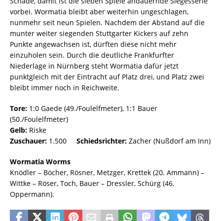
Schade, damit ist die sieben Spiele andauernde Siegesserie
vorbei. Wormatia bleibt aber weiterhin ungeschlagen,
nunmehr seit neun Spielen. Nachdem der Abstand auf die
munter weiter siegenden Stuttgarter Kickers auf zehn
Punkte angewachsen ist, dürften diese nicht mehr
einzuholen sein. Durch die deutliche Frankfurfter
Niederlage in Nürnberg steht Wormatia dafür jetzt
punktgleich mit der Eintracht auf Platz drei, und Platz zwei
bleibt immer noch in Reichweite.
Tore:
1:0 Gaede (49./Foulelfmeter), 1:1 Bauer
(50./Foulelfmeter)
Gelb:
Riske
Zuschauer:
1.500
Schiedsrichter:
Zacher (Nußdorf am Inn)
Wormatia Worms
Knödler – Böcher, Rösner, Metzger, Krettek (20. Ammann) –
Wittke – Röser, Toch, Bauer – Dressler, Schürg (46.
Oppermann).