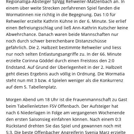
Regionalliga-Absteiger SpVgg Rehweiler-Matzenbach an. In
einem über weite Strecken zerfahrenen Spiel fanden die
Wormatinnen nie richtig in die Begegnung. Das 1:0 für
Rehweiler erzielte Kathrin Kühne in der 6. Minute. Sie erlief
einen Befreiungsschlag und ließ Ann-Kathrin Kutscher keine
Abwehrchance. Danach waren beide Mannschaften nur
noch durch schwer berechenbare Distanzschüsse
gefährlich. Die 2. Halbzeit bestimmte Rehweiler und liess
nur noch selten Entlastungsangriffe zu. In der 66. Minute
erzielte Corinna Göddel durch einen Freistoss den 2:0
Endstand. Auf Grund der Überlegenheit in der 2. Halbzeit
geht dieses Ergebnis auch völlig in Ordnung. Die Wormatia
steht nun mit 3 bzw. 4 Spielen weniger als die Konkurrenz
auf dem 5. Tabellenplatz.
Morgen Abend um 18 Uhr ist die Frauenmannschaft zu Gast
beim Tabellenletzten FSV Offenbach. Der Aufsteiger hat
nach 6 Niederlagen in Folge am vergangenen Wochenende
den ersten Saisonsieg einfahren können. Nach einem 0:3
Rückstand drehten Sie das Spiel und gewannen noch mit
5:3. Die beste Offenbacher Angreiferin Svenja Marz erzielte