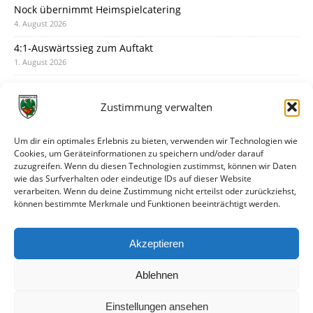
Nock übernimmt Heimspielcatering
4. August 2026
4:1-Auswärtssieg zum Auftakt
1. August 2026
Pokal: Wormatia muss zu Schott Mainz
31. Juli 2026
Zustimmung verwalten
Wormatia trauert um Jürgen Dinger
30. Juli 2026
Um dir ein optimales Erlebnis zu bieten, verwenden wir Technologien wie
Cookies, um Geräteinformationen zu speichern und/oder darauf
Deine Spielminute: 89+1
zuzugreifen. Wenn du diesen Technologien zustimmst, können wir Daten
28. Juli 2026
wie das Surfverhalten oder eindeutige IDs auf dieser Website
verarbeiten. Wenn du deine Zustimmung nicht erteilst oder zurückziehst,
Neuer Rückensponsor
können bestimmte Merkmale und Funktionen beeinträchtigt werden.
28. Juli 2026
Neue Podcast-Folge: So tickt Björn!
Akzeptieren
27. Juli 2026
Ablehnen
Einstellungen ansehen