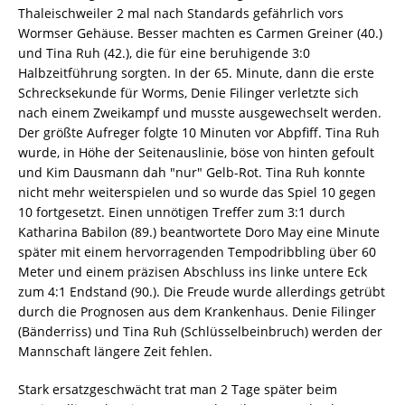
Thaleischweiler 2 mal nach Standards gefährlich vors
Wormser Gehäuse. Besser machten es Carmen Greiner (40.)
und Tina Ruh (42.), die für eine beruhigende 3:0
Halbzeitführung sorgten. In der 65. Minute, dann die erste
Schrecksekunde für Worms, Denie Filinger verletzte sich
nach einem Zweikampf und musste ausgewechselt werden.
Der größte Aufreger folgte 10 Minuten vor Abpfiff. Tina Ruh
wurde, in Höhe der Seitenauslinie, böse von hinten gefoult
und Kim Dausmann dah "nur" Gelb-Rot. Tina Ruh konnte
nicht mehr weiterspielen und so wurde das Spiel 10 gegen
10 fortgesetzt. Einen unnötigen Treffer zum 3:1 durch
Katharina Babilon (89.) beantwortete Doro May eine Minute
später mit einem hervorragenden Tempodribbling über 60
Meter und einem präzisen Abschluss ins linke untere Eck
zum 4:1 Endstand (90.). Die Freude wurde allerdings getrübt
durch die Prognosen aus dem Krankenhaus. Denie Filinger
(Bänderriss) und Tina Ruh (Schlüsselbeinbruch) werden der
Mannschaft längere Zeit fehlen.
Stark ersatzgeschwächt trat man 2 Tage später beim