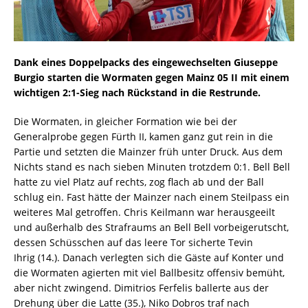
Dank eines Doppelpacks des eingewechselten Giuseppe
Burgio starten die Wormaten gegen Mainz 05 II mit einem
wichtigen 2:1-Sieg nach Rückstand in die Restrunde.
Die Wormaten, in gleicher Formation wie bei der
Generalprobe gegen Fürth II, kamen ganz gut rein in die
Partie und setzten die Mainzer früh unter Druck. Aus dem
Nichts stand es nach sieben Minuten trotzdem 0:1. Bell Bell
hatte zu viel Platz auf rechts, zog flach ab und der Ball
schlug ein. Fast hätte der Mainzer nach einem Steilpass ein
weiteres Mal getroffen. Chris Keilmann war herausgeeilt
und außerhalb des Strafraums an Bell Bell vorbeigerutscht,
dessen Schüsschen auf das leere Tor sicherte Tevin
Ihrig (14.). Danach verlegten sich die Gäste auf Konter und
die Wormaten agierten mit viel Ballbesitz offensiv bemüht,
aber nicht zwingend. Dimitrios Ferfelis ballerte aus der
Drehung über die Latte (35.), Niko Dobros traf nach