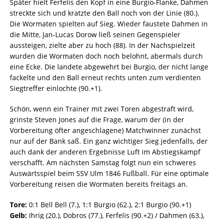
Später hielt Ferfelis den Kopf in eine Burgio-Flanke, Dahmen
streckte sich und kratzte den Ball noch von der Linie (80.).
Die Wormaten spielten auf Sieg. Wieder faustete Dahmen in
die Mitte, Jan-Lucas Dorow ließ seinen Gegenspieler
aussteigen, zielte aber zu hoch (88). In der Nachspielzeit
wurden die Wormaten doch noch belohnt, abermals durch
eine Ecke. Die landete abgewehrt bei Burgio, der nicht lange
fackelte und den Ball erneut rechts unten zum verdienten
Siegtreffer einlochte (90.+1).
Schön, wenn ein Trainer mit zwei Toren abgestraft wird,
grinste Steven Jones auf die Frage, warum der (in der
Vorbereitung öfter angeschlagene) Matchwinner zunächst
nur auf der Bank saß. Ein ganz wichtiger Sieg jedenfalls, der
auch dank der anderen Ergebnisse Luft im Abstiegskampf
verschafft. Am nächsten Samstag folgt nun ein schweres
Auswärtsspiel beim SSV Ulm 1846 Fußball. Für eine optimale
Vorbereitung reisen die Wormaten bereits freitags an.
Tore:
0:1 Bell Bell (7.), 1:1 Burgio (62.), 2:1 Burgio (90.+1)
Gelb:
Ihrig (20.), Dobros (77.), Ferfelis (90.+2) / Dahmen (63.),