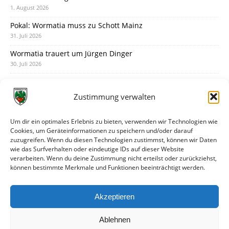
1. August 2026
Pokal: Wormatia muss zu Schott Mainz
31. Juli 2026
Wormatia trauert um Jürgen Dinger
30. Juli 2026
Deine Spielminute: 89+1
28. Juli 2026
Zustimmung verwalten
Neuer Rückensponsor
28. Juli 2026
Um dir ein optimales Erlebnis zu bieten, verwenden wir Technologien wie
Cookies, um Geräteinformationen zu speichern und/oder darauf
Neue Podcast-Folge: So tickt Björn!
zuzugreifen. Wenn du diesen Technologien zustimmst, können wir Daten
27. Juli 2026
wie das Surfverhalten oder eindeutige IDs auf dieser Website
verarbeiten. Wenn du deine Zustimmung nicht erteilst oder zurückziehst,
Eindrücke vom Stadionfest
können bestimmte Merkmale und Funktionen beeinträchtigt werden.
27. Juli 2026
Unterhaltsamer Abschlusstest mit später Niederlage
Akzeptieren
25. Juli 2026
Ablehnen