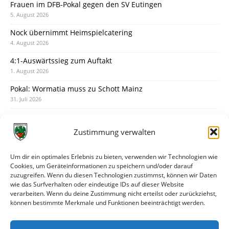
Frauen im DFB-Pokal gegen den SV Eutingen
5. August 2026
Nock übernimmt Heimspielcatering
4. August 2026
4:1-Auswärtssieg zum Auftakt
1. August 2026
Pokal: Wormatia muss zu Schott Mainz
31. Juli 2026
Wormatia trauert um Jürgen Dinger
30. Juli 2026
Zustimmung verwalten
Deine Spielminute: 89+1
28. Juli 2026
Um dir ein optimales Erlebnis zu bieten, verwenden wir Technologien wie
Cookies, um Geräteinformationen zu speichern und/oder darauf
Neuer Rückensponsor
zuzugreifen. Wenn du diesen Technologien zustimmst, können wir Daten
28. Juli 2026
wie das Surfverhalten oder eindeutige IDs auf dieser Website
verarbeiten. Wenn du deine Zustimmung nicht erteilst oder zurückziehst,
Neue Podcast-Folge: So tickt Björn!
können bestimmte Merkmale und Funktionen beeinträchtigt werden.
27. Juli 2026