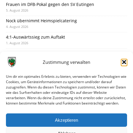
Frauen im DFB-Pokal gegen den SV Eutingen
5. August 2026
Nock übernimmt Heimspielcatering
4. August 2026
4:1-Auswärtssieg zum Auftakt
1. August 2026
Pokal: Wormatia muss zu Schott Mainz
31. Juli 2026
Zustimmung verwalten
Wormatia trauert um Jürgen Dinger
30. Juli 2026
Um dir ein optimales Erlebnis zu bieten, verwenden wir Technologien wie
Cookies, um Geräteinformationen zu speichern und/oder darauf
Deine Spielminute: 89+1
zuzugreifen. Wenn du diesen Technologien zustimmst, können wir Daten
28. Juli 2026
wie das Surfverhalten oder eindeutige IDs auf dieser Website
verarbeiten. Wenn du deine Zustimmung nicht erteilst oder zurückziehst,
Neuer Rückensponsor
können bestimmte Merkmale und Funktionen beeinträchtigt werden.
28. Juli 2026
Neue Podcast-Folge: So tickt Björn!
Akzeptieren
27. Juli 2026