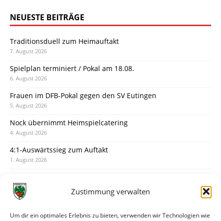
NEUESTE BEITRÄGE
Traditionsduell zum Heimauftakt
7. August 2026
Spielplan terminiert / Pokal am 18.08.
6. August 2026
Frauen im DFB-Pokal gegen den SV Eutingen
5. August 2026
Nock übernimmt Heimspielcatering
4. August 2026
4:1-Auswärtssieg zum Auftakt
1. August 2026
Pokal: Wormatia muss zu Schott Mainz
31. Juli 2026
Zustimmung verwalten
Wormatia trauert um Jürgen Dinger
30. Juli 2026
Um dir ein optimales Erlebnis zu bieten, verwenden wir Technologien wie