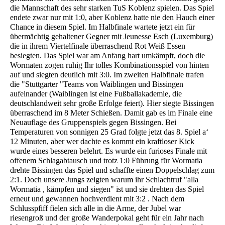
die Mannschaft des sehr starken TuS Koblenz spielen. Das Spiel
endete zwar nur mit 1:0, aber Koblenz hatte nie den Hauch einer
Chance in diesem Spiel. Im Halbfinale wartete jetzt ein für
übermächtig gehaltener Gegner mit Jeunesse Esch (Luxemburg)
die in ihrem Viertelfinale überraschend Rot Weiß Essen
besiegten. Das Spiel war am Anfang hart umkämpft, doch die
Wormaten zogen ruhig Ihr tolles Kombinationsspiel von hinten
auf und siegten deutlich mit 3:0. Im zweiten Halbfinale trafen
die "Stuttgarter "Teams von Waiblingen und Bissingen
aufeinander (Waiblingen ist eine Fußballakademie, die
deutschlandweit sehr große Erfolge feiert). Hier siegte Bissingen
überraschend im 8 Meter Schießen. Damit gab es im Finale eine
Neuauflage des Gruppenspiels gegen Bissingen. Bei
Temperaturen von sonnigen 25 Grad folgte jetzt das 8. Spiel a‘
12 Minuten, aber wer dachte es kommt ein kraftloser Kick
wurde eines besseren belehrt. Es wurde ein furioses Finale mit
offenem Schlagabtausch und trotz 1:0 Führung für Wormatia
drehte Bissingen das Spiel und schaffte einen Doppelschlag zum
2:1. Doch unsere Jungs zeigten warum ihr Schlachtruf "alla
Wormatia , kämpfen und siegen" ist und sie drehten das Spiel
erneut und gewannen hochverdient mit 3:2 . Nach dem
Schlusspfiff fielen sich alle in die Arme, der Jubel war
riesengroß und der große Wanderpokal geht für ein Jahr nach