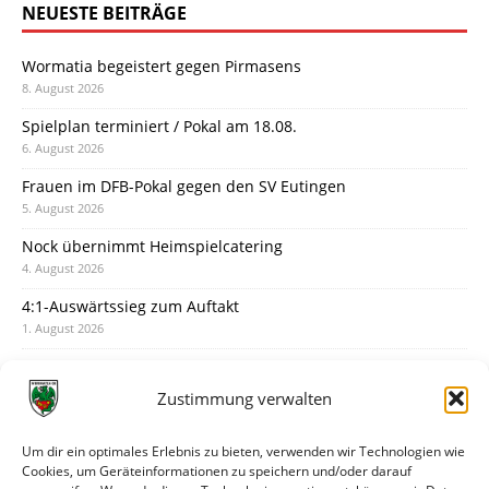
NEUESTE BEITRÄGE
Wormatia begeistert gegen Pirmasens
8. August 2026
Spielplan terminiert / Pokal am 18.08.
6. August 2026
Frauen im DFB-Pokal gegen den SV Eutingen
5. August 2026
Nock übernimmt Heimspielcatering
4. August 2026
4:1-Auswärtssieg zum Auftakt
1. August 2026
Pokal: Wormatia muss zu Schott Mainz
31. Juli 2026
Zustimmung verwalten
Wormatia trauert um Jürgen Dinger
30. Juli 2026
Um dir ein optimales Erlebnis zu bieten, verwenden wir Technologien wie
Cookies, um Geräteinformationen zu speichern und/oder darauf
Deine Spielminute: 89+1