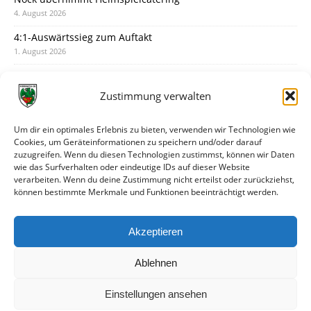
4. August 2026
4:1-Auswärtssieg zum Auftakt
1. August 2026
Pokal: Wormatia muss zu Schott Mainz
31. Juli 2026
Zustimmung verwalten
Wormatia trauert um Jürgen Dinger
30. Juli 2026
Um dir ein optimales Erlebnis zu bieten, verwenden wir Technologien wie
Cookies, um Geräteinformationen zu speichern und/oder darauf
Deine Spielminute: 89+1
zuzugreifen. Wenn du diesen Technologien zustimmst, können wir Daten
28. Juli 2026
wie das Surfverhalten oder eindeutige IDs auf dieser Website
verarbeiten. Wenn du deine Zustimmung nicht erteilst oder zurückziehst,
Neuer Rückensponsor
können bestimmte Merkmale und Funktionen beeinträchtigt werden.
28. Juli 2026
Neue Podcast-Folge: So tickt Björn!
Akzeptieren
27. Juli 2026
Ablehnen
Einstellungen ansehen