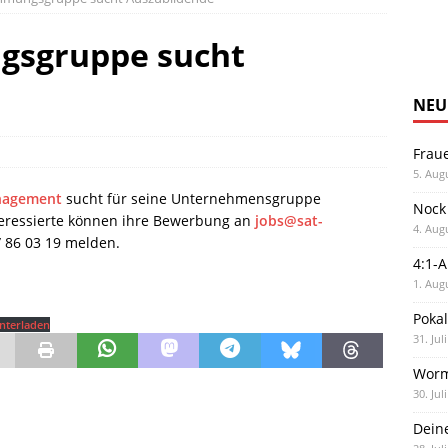
gsgruppe sucht
NEU
Frau
5. Aug
nagement
sucht für seine Unternehmensgruppe
Nock
eressierte können ihre Bewerbung an
jobs@sat-
4. Aug
 86 03 19 melden.
4:1-
1. Aug
Poka
nterladen
31. Jul
Worm
30. Jul
Dein