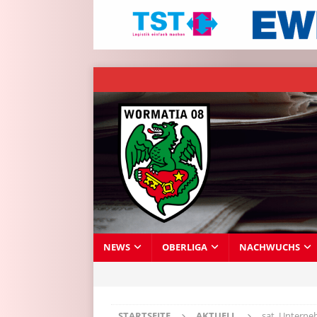
NEWS
OBERLIGA
NACHWUCHS
STARTSEITE
AKTUELL
sat. Untern