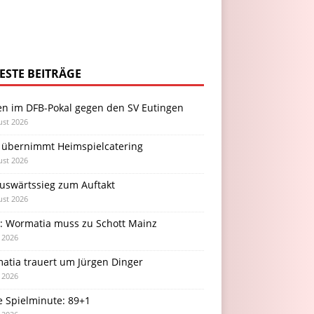
ESTE BEITRÄGE
en im DFB-Pokal gegen den SV Eutingen
ust 2026
 übernimmt Heimspielcatering
ust 2026
Auswärtssieg zum Auftakt
ust 2026
l: Wormatia muss zu Schott Mainz
i 2026
atia trauert um Jürgen Dinger
i 2026
e Spielminute: 89+1