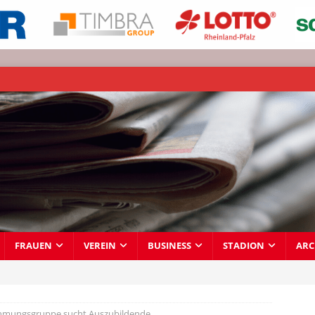
FRAUEN
VEREIN
BUSINESS
STADION
ARC
ehmungsgruppe sucht Auszubildende