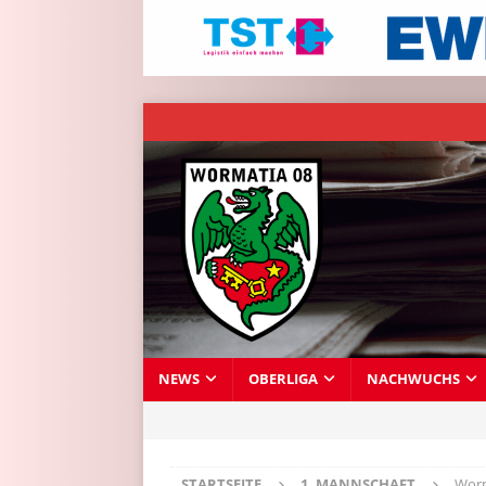
NEWS
OBERLIGA
NACHWUCHS
STARTSEITE
1. MANNSCHAFT
Worm