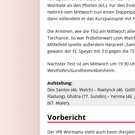
Wormate an den Pfosten (65.). Für den End
Hattrick vom Mittwoch nun einen Doppelpack 
dann vollendete er das Kurzpassspiel mit N
Die Arminen, wie die TSG am Mittwoch aller
Torchance. So war Probetorwart Leon Walch
Mittelfeld spielte außerdem Harpreet „Sam“ 
gewann der FC Speyer mit 3:0 gegen die T
Nächster Test ist am Mittwoch um 19:30 U
Westhofen/Gundheim/Abenheim.
Aufstellung:
Dos Santos (46. Walch) – Roetynck (46. Gotth
Fladung), Ghotra (77. Sundin) – Yerima (46. 
(67. Maier).
Vorbericht
Der VfR Wormatia steht auch beim diesjäh