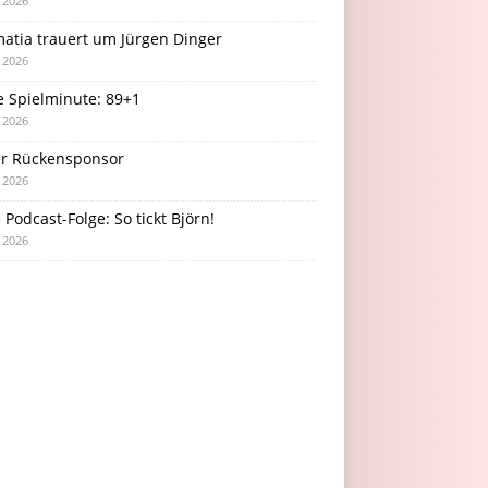
i 2026
atia trauert um Jürgen Dinger
i 2026
e Spielminute: 89+1
i 2026
r Rückensponsor
i 2026
Podcast-Folge: So tickt Björn!
i 2026