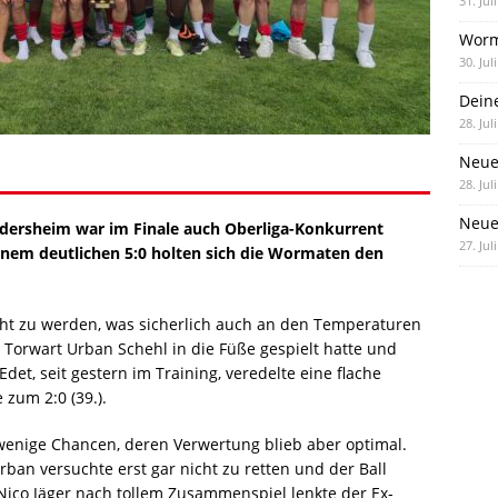
31. Jul
Worm
30. Jul
Dein
28. Jul
Neue
28. Jul
Neue 
ddersheim war im Finale auch Oberliga-Konkurrent
27. Jul
inem deutlichen 5:0 holten sich die Wormaten den
icht zu werden, was sicherlich auch an den Temperaturen
m Torwart Urban Schehl in die Füße gespielt hatte und
et, seit gestern im Training, veredelte eine flache
zum 2:0 (39.).
enige Chancen, deren Verwertung blieb aber optimal.
rban versuchte erst gar nicht zu retten und der Ball
 Nico Jäger nach tollem Zusammenspiel lenkte der Ex-