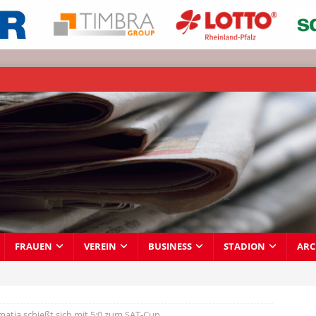
FRAUEN
VEREIN
BUSINESS
STADION
ARC
atia schießt sich mit 5:0 zum SAT-Cup