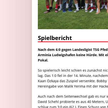
Spielbericht
Nach dem 6:0 gegen Landesligist TSG Pfe
Arminia Ludwigshafen keine Hürde. Mit e
Pokal.
So spielerisch leicht schien es zunächst n
lag. Das 1:0 fiel in der 14. Minute, nachde
Kaan Özkaya das Zuspiel versenkte. Bobby Ed
Hereingabe von Malik Yerima mit der Hacke 
Auch nach dem Seitenwechsel gab es nur w
David Schehl probierte es aus 40 Metern, U
schlug zum 3:0 ein (62.). Einen Schuss von