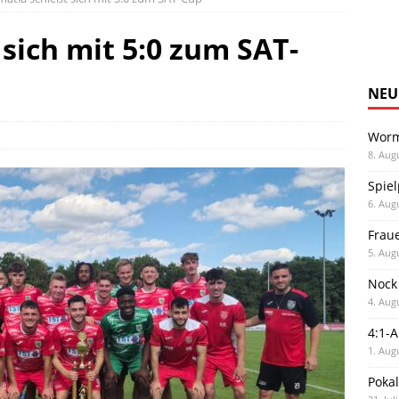
sich mit 5:0 zum SAT-
NEU
Worm
8. Aug
Spiel
6. Aug
Frau
5. Aug
Nock
4. Aug
4:1-
1. Aug
Poka