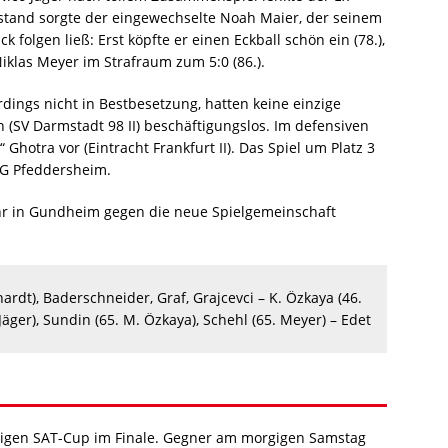
stand sorgte der eingewechselte Noah Maier, der seinem
folgen ließ: Erst köpfte er einen Eckball schön ein (78.),
iklas Meyer im Strafraum zum 5:0 (86.).
dings nicht in Bestbesetzung, hatten keine einzige
 (SV Darmstadt 98 II) beschäftigungslos. Im defensiven
Ghotra vor (Eintracht Frankfurt II). Das Spiel um Platz 3
SG Pfeddersheim.
hr in Gundheim gegen die neue Spielgemeinschaft
ardt), Baderschneider, Graf, Grajcevci – K. Özkaya (46.
Jäger), Sundin (65. M. Özkaya), Schehl (65. Meyer) – Edet
rigen SAT-Cup im Finale. Gegner am morgigen Samstag