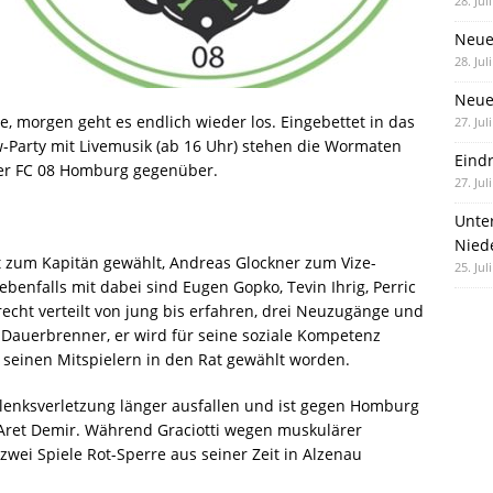
28. Jul
Neue
28. Jul
Neue 
 morgen geht es endlich wieder los. Eingebettet in das
27. Jul
w-Party mit Livemusik (ab 16 Uhr) stehen die Wormaten
Eind
er FC 08 Homburg gegenüber.
27. Jul
Unte
Nied
 zum Kapitän gewählt, Andreas Glockner zum Vize-
25. Jul
benfalls mit dabei sind Eugen Gopko, Tevin Ihrig, Perric
echt verteilt von jung bis erfahren, drei Neuzugänge und
er Dauerbrenner, er wird für seine soziale Kompetenz
ll seinen Mitspielern in den Rat gewählt worden.
enksverletzung länger ausfallen und ist gegen Homburg
 Aret Demir. Während Graciotti wegen muskulärer
wei Spiele Rot-Sperre aus seiner Zeit in Alzenau