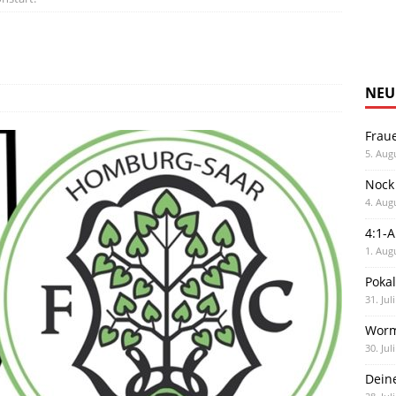
NEU
Frau
5. Aug
Nock
4. Aug
4:1-
1. Aug
Poka
31. Jul
Worm
30. Jul
Dein