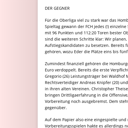
DER GEGNER
Für die Oberliga viel zu stark war das Hom
Spieltag gewann der FCH jedes (!) einzelne
mit 96 Punkten und 112:20 Toren bester Ob
sind die weiteren Schritte klar: Wir planen
Aufstiegskandidaten zu besetzen. Bereits 
gehören, wozu Eder die Plätze eins bis fünf
Zumindest finanziell gehören die Homburger
Euro verdoppelt. Bereits die erste Verpflic
Gregorio (26) Leistungsträger bei Waldhof
Rechtsverteidiger Andreas Knipfer (20) un
in ihren alten Vereinen. Christopher Theis
bringen Drittligaerfahrung in die Offensiv
Vorbereitung noch ausgebremst. Dem steht
gegenüber.
Auf dem Papier also eine eingespielte und
Vorbereitungsspielen hakte es allerdings 