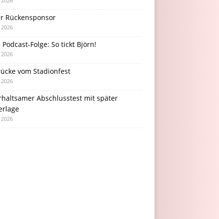
i 2026
r Rückensponsor
i 2026
Podcast-Folge: So tickt Björn!
i 2026
rücke vom Stadionfest
i 2026
rhaltsamer Abschlusstest mit später
erlage
i 2026