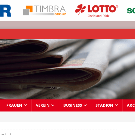
FRAUEN
VEREIN
BUSINESS
STADION
ARC
onstart!