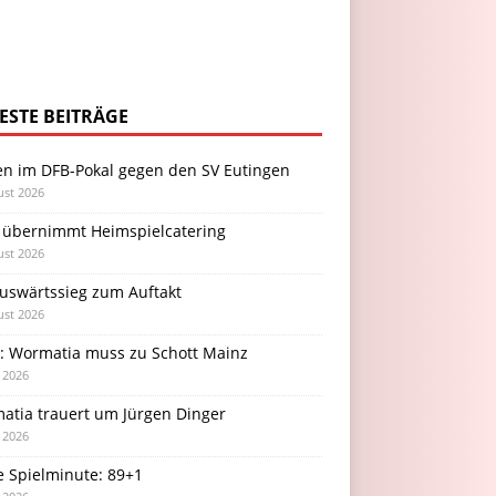
ESTE BEITRÄGE
en im DFB-Pokal gegen den SV Eutingen
ust 2026
 übernimmt Heimspielcatering
ust 2026
Auswärtssieg zum Auftakt
ust 2026
l: Wormatia muss zu Schott Mainz
i 2026
atia trauert um Jürgen Dinger
i 2026
e Spielminute: 89+1