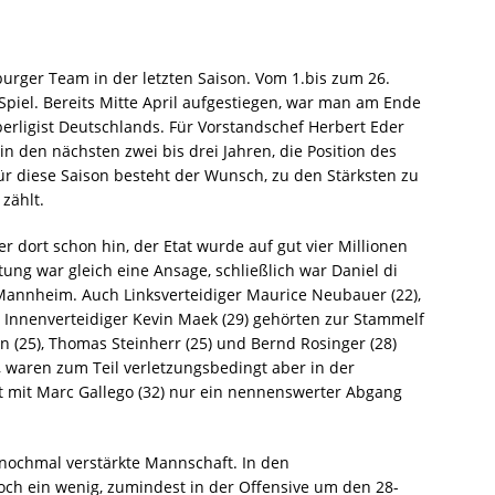
burger Team in der letzten Saison. Vom 1.bis zum 26.
 Spiel. Bereits Mitte April aufgestiegen, war man am Ende
erligist Deutschlands. Für Vorstandschef Herbert Eder
, in den nächsten zwei bis drei Jahren, die Position des
für diese Saison besteht der Wunsch, zu den Stärksten zu
 zählt.
 dort schon hin, der Etat wurde auf gut vier Millionen
htung war gleich eine Ansage, schließlich war Daniel di
 Mannheim. Auch Linksverteidiger Maurice Neubauer (22),
d Innenverteidiger Kevin Maek (29) gehörten zur Stammelf
en (25), Thomas Steinherr (25) und Bernd Rosinger (28)
e, waren zum Teil verletzungsbedingt aber in der
 mit Marc Gallego (32) nur ein nennenswerter Abgang
 nochmal verstärkte Mannschaft. In den
noch ein wenig, zumindest in der Offensive um den 28-