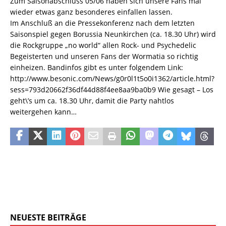
Zum Saisonabschluss 05/06 haben sich unsere Fans mal
wieder etwas ganz besonderes einfallen lassen.
Im Anschluß an die Pressekonferenz nach dem letzten
Saisonspiel gegen Borussia Neunkirchen (ca. 18.30 Uhr) wird
die Rockgruppe „no world“ allen Rock- und Psychedelic
Begeisterten und unseren Fans der Wormatia so richtig
einheizen. Bandinfos gibt es unter folgendem Link:
http://www.besonic.com/News/g0r0l1t5o0i1362/article.html?
sess=793d20662f36df44d88f4ee8aa9ba0b9 Wie gesagt – Los
geht\’s um ca. 18.30 Uhr, damit die Party nahtlos
weitergehen kann…
NEUESTE BEITRÄGE