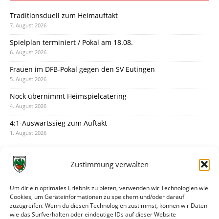
Traditionsduell zum Heimauftakt
7. August 2026
Spielplan terminiert / Pokal am 18.08.
6. August 2026
Frauen im DFB-Pokal gegen den SV Eutingen
5. August 2026
Nock übernimmt Heimspielcatering
4. August 2026
4:1-Auswärtssieg zum Auftakt
1. August 2026
Pokal: Wormatia muss zu Schott Mainz
31. Juli 2026
Zustimmung verwalten
Wormatia trauert um Jürgen Dinger
30. Juli 2026
Um dir ein optimales Erlebnis zu bieten, verwenden wir Technologien wie
Cookies, um Geräteinformationen zu speichern und/oder darauf
Deine Spielminute: 89+1
zuzugreifen. Wenn du diesen Technologien zustimmst, können wir Daten
28. Juli 2026
wie das Surfverhalten oder eindeutige IDs auf dieser Website