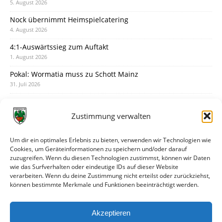
5. August 2026
Nock übernimmt Heimspielcatering
4. August 2026
4:1-Auswärtssieg zum Auftakt
1. August 2026
Pokal: Wormatia muss zu Schott Mainz
31. Juli 2026
Wormatia trauert um Jürgen Dinger
30. Juli 2026
Zustimmung verwalten
Deine Spielminute: 89+1
28. Juli 2026
Um dir ein optimales Erlebnis zu bieten, verwenden wir Technologien wie
Cookies, um Geräteinformationen zu speichern und/oder darauf
Neuer Rückensponsor
zuzugreifen. Wenn du diesen Technologien zustimmst, können wir Daten
28. Juli 2026
wie das Surfverhalten oder eindeutige IDs auf dieser Website
verarbeiten. Wenn du deine Zustimmung nicht erteilst oder zurückziehst,
Neue Podcast-Folge: So tickt Björn!
können bestimmte Merkmale und Funktionen beeinträchtigt werden.
27. Juli 2026
Eindrücke vom Stadionfest
Akzeptieren
27. Juli 2026