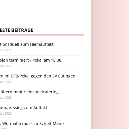
ESTE BEITRÄGE
itionsduell zum Heimauftakt
ust 2026
plan terminiert / Pokal am 18.08.
ust 2026
en im DFB-Pokal gegen den SV Eutingen
ust 2026
 übernimmt Heimspielcatering
ust 2026
Auswärtssieg zum Auftakt
ust 2026
l: Wormatia muss zu Schott Mainz