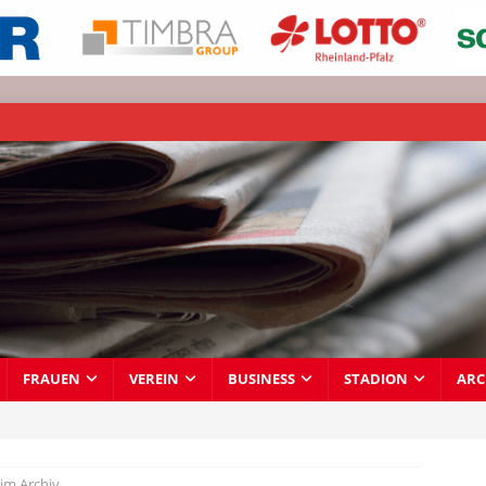
FRAUEN
VEREIN
BUSINESS
STADION
ARC
 im Archiv