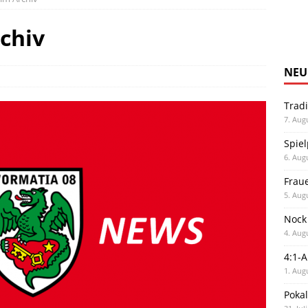
rchiv
NEU
Trad
7. Aug
Spiel
6. Aug
Frau
5. Aug
Nock
4. Aug
4:1-
1. Aug
Poka