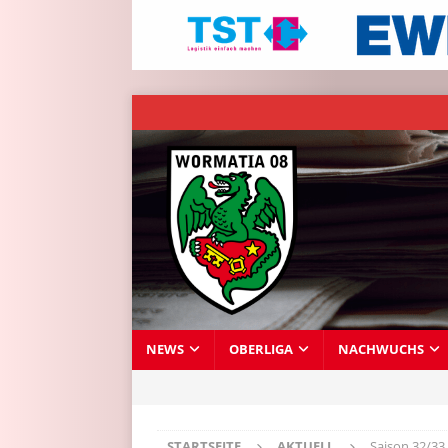
NEWS
OBERLIGA
NACHWUCHS
STARTSEITE
AKTUELL
Saison 32/33