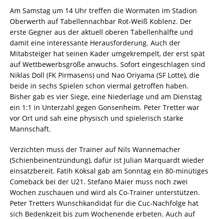
Am Samstag um 14 Uhr treffen die Wormaten im Stadion
Oberwerth auf Tabellennachbar Rot-Weiß Koblenz. Der
erste Gegner aus der aktuell oberen Tabellenhälfte und
damit eine interessante Herausforderung. Auch der
Mitabsteiger hat seinen Kader umgekrempelt, der erst spät
auf Wettbewerbsgröße anwuchs. Sofort eingeschlagen sind
Niklas Doll (FK Pirmasens) und Nao Oriyama (SF Lotte), die
beide in sechs Spielen schon viermal getroffen haben.
Bisher gab es vier Siege, eine Niederlage und am Dienstag
ein 1:1 in Unterzahl gegen Gonsenheim. Peter Tretter war
vor Ort und sah eine physisch und spielerisch starke
Mannschaft.
Verzichten muss der Trainer auf Nils Wannemacher
(Schienbeinentzündung), dafür ist Julian Marquardt wieder
einsatzbereit. Fatih Köksal gab am Sonntag ein 80-minütiges
Comeback bei der U21. Stefano Maier muss noch zwei
Wochen zuschauen und wird als Co-Trainer unterstützen.
Peter Tretters Wunschkandidat für die Cuc-Nachfolge hat
sich Bedenkzeit bis zum Wochenende erbeten. Auch auf