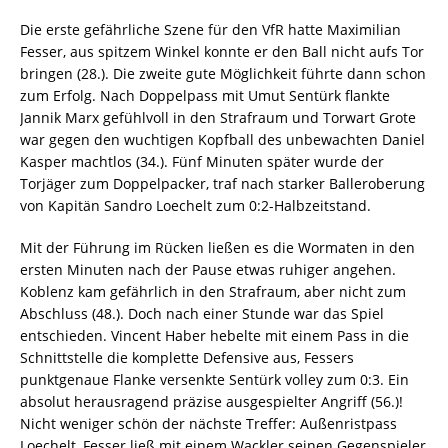
Die erste gefährliche Szene für den VfR hatte Maximilian
Fesser, aus spitzem Winkel konnte er den Ball nicht aufs Tor
bringen (28.). Die zweite gute Möglichkeit führte dann schon
zum Erfolg. Nach Doppelpass mit Umut Sentürk flankte
Jannik Marx gefühlvoll in den Strafraum und Torwart Grote
war gegen den wuchtigen Kopfball des unbewachten Daniel
Kasper machtlos (34.). Fünf Minuten später wurde der
Torjäger zum Doppelpacker, traf nach starker Balleroberung
von Kapitän Sandro Loechelt zum 0:2-Halbzeitstand.
Mit der Führung im Rücken ließen es die Wormaten in den
ersten Minuten nach der Pause etwas ruhiger angehen.
Koblenz kam gefährlich in den Strafraum, aber nicht zum
Abschluss (48.). Doch nach einer Stunde war das Spiel
entschieden. Vincent Haber hebelte mit einem Pass in die
Schnittstelle die komplette Defensive aus, Fessers
punktgenaue Flanke versenkte Sentürk volley zum 0:3. Ein
absolut herausragend präzise ausgespielter Angriff (56.)!
Nicht weniger schön der nächste Treffer: Außenristpass
Loechelt, Fesser ließ mit einem Wackler seinen Gegenspieler