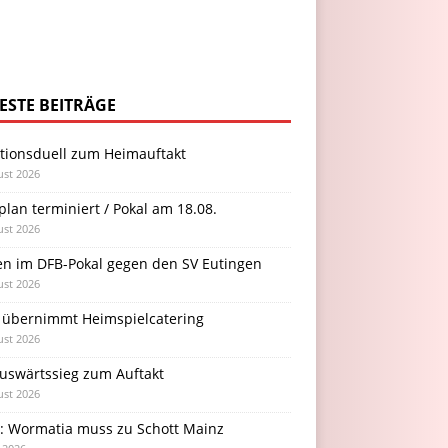
ESTE BEITRÄGE
itionsduell zum Heimauftakt
ust 2026
plan terminiert / Pokal am 18.08.
ust 2026
en im DFB-Pokal gegen den SV Eutingen
ust 2026
 übernimmt Heimspielcatering
ust 2026
Auswärtssieg zum Auftakt
ust 2026
l: Wormatia muss zu Schott Mainz