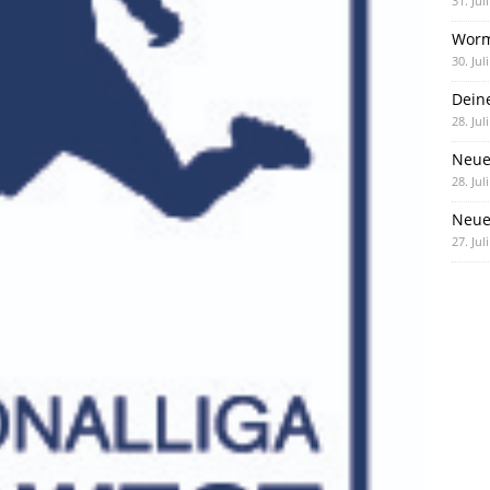
31. Jul
Worm
30. Jul
Dein
28. Jul
Neue
28. Jul
Neue 
27. Jul