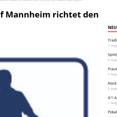
of Mannheim richtet den
NEU
Trad
7. Aug
Spiel
6. Aug
Frau
5. Aug
Nock
4. Aug
4:1-
1. Aug
Poka