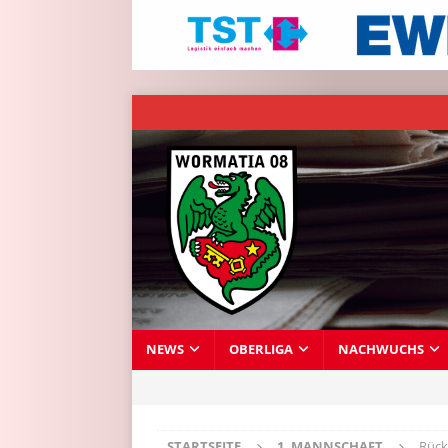
NEWS
OBERLIGA
NACHWUCHS
STARTSEITE
1. MANNSCHAFT
Rück