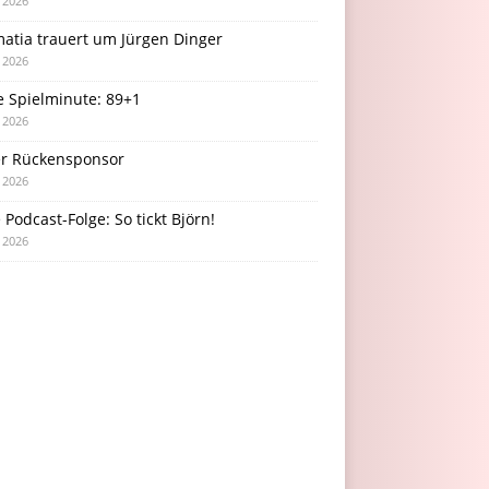
i 2026
atia trauert um Jürgen Dinger
i 2026
e Spielminute: 89+1
i 2026
r Rückensponsor
i 2026
Podcast-Folge: So tickt Björn!
i 2026