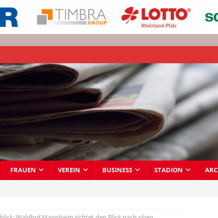
FRAUEN
VEREIN
BUSINESS
STADION
ARC
blick: Waldhof Mannheim richtet den Blick nach oben