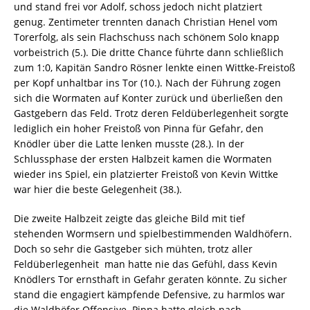
und stand frei vor Adolf, schoss jedoch nicht platziert
genug. Zentimeter trennten danach Christian Henel vom
Torerfolg, als sein Flachschuss nach schönem Solo knapp
vorbeistrich (5.). Die dritte Chance führte dann schließlich
zum 1:0, Kapitän Sandro Rösner lenkte einen Wittke-Freistoß
per Kopf unhaltbar ins Tor (10.). Nach der Führung zogen
sich die Wormaten auf Konter zurück und überließen den
Gastgebern das Feld. Trotz deren Feldüberlegenheit sorgte
lediglich ein hoher Freistoß von Pinna für Gefahr, den
Knödler über die Latte lenken musste (28.). In der
Schlussphase der ersten Halbzeit kamen die Wormaten
wieder ins Spiel, ein platzierter Freistoß von Kevin Wittke
war hier die beste Gelegenheit (38.).
Die zweite Halbzeit zeigte das gleiche Bild mit tief
stehenden Wormsern und spielbestimmenden Waldhöfern.
Doch so sehr die Gastgeber sich mühten, trotz aller
Feldüberlegenheit  man hatte nie das Gefühl, dass Kevin
Knödlers Tor ernsthaft in Gefahr geraten könnte. Zu sicher
stand die engagiert kämpfende Defensive, zu harmlos war
die Waldhöfer Offensive. Pinna hatte gleich nach