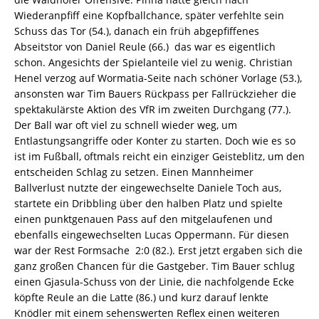
Wiederanpfiff eine Kopfballchance, später verfehlte sein
Schuss das Tor (54.), danach ein früh abgepfiffenes
Abseitstor von Daniel Reule (66.)  das war es eigentlich
schon. Angesichts der Spielanteile viel zu wenig. Christian
Henel verzog auf Wormatia-Seite nach schöner Vorlage (53.),
ansonsten war Tim Bauers Rückpass per Fallrückzieher die
spektakulärste Aktion des VfR im zweiten Durchgang (77.).
Der Ball war oft viel zu schnell wieder weg, um
Entlastungsangriffe oder Konter zu starten. Doch wie es so
ist im Fußball, oftmals reicht ein einziger Geisteblitz, um den
entscheiden Schlag zu setzen. Einen Mannheimer
Ballverlust nutzte der eingewechselte Daniele Toch aus,
startete ein Dribbling über den halben Platz und spielte
einen punktgenauen Pass auf den mitgelaufenen und
ebenfalls eingewechselten Lucas Oppermann. Für diesen
war der Rest Formsache  2:0 (82.). Erst jetzt ergaben sich die
ganz großen Chancen für die Gastgeber. Tim Bauer schlug
einen Gjasula-Schuss von der Linie, die nachfolgende Ecke
köpfte Reule an die Latte (86.) und kurz darauf lenkte
Knödler mit einem sehenswerten Reflex einen weiteren