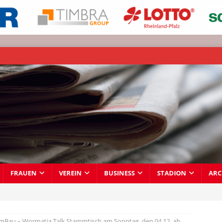
FRAUEN
VEREIN
BUSINESS
STADION
ARC
Bau – Wormatia Talk Stammtisch am Sonntag, den 04.12. ab