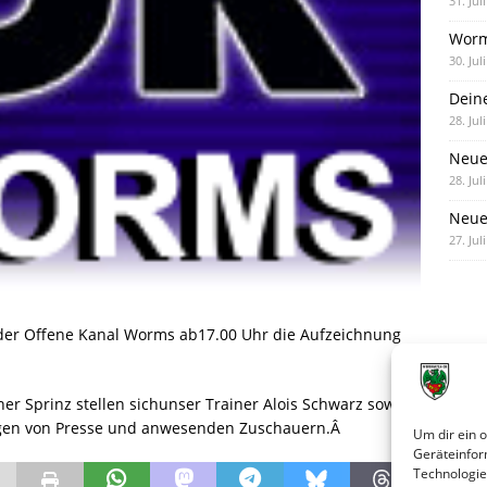
31. Jul
Worm
30. Jul
Dein
28. Jul
Neue
28. Jul
Neue 
27. Jul
er Offene Kanal Worms ab17.00 Uhr die Aufzeichnung
er Sprinz stellen sichunser Trainer Alois Schwarz sowie
agen von Presse und anwesenden Zuschauern.Â
Um dir ein 
Geräteinfor
Technologie