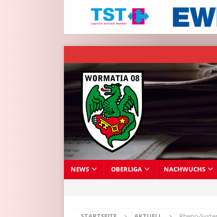
NEWS
OBERLIGA
NACHWUCHS
STARTSEITE
AKTUELL
Rheno-System