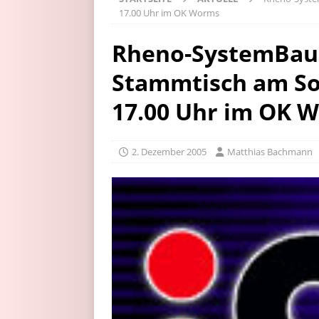
17.00 Uhr im OK Worms
Rheno-SystemBau 
Stammtisch am Son
17.00 Uhr im OK 
2. Dezember 2005
Matthias Bachmann