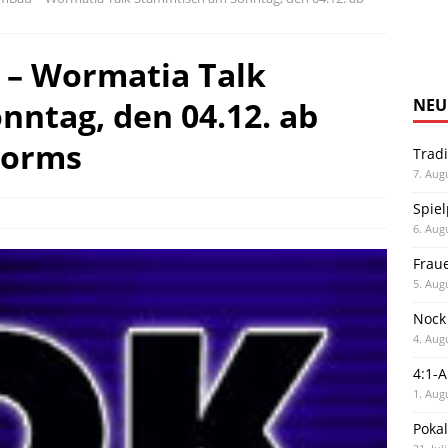
– Wormatia Talk
ntag, den 04.12. ab
NEU
Worms
Trad
7. Aug
Spiel
6. Aug
Frau
5. Aug
Nock
4. Aug
4:1-
1. Aug
Poka