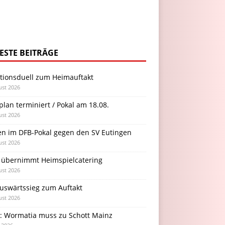
ESTE BEITRÄGE
itionsduell zum Heimauftakt
ust 2026
plan terminiert / Pokal am 18.08.
ust 2026
en im DFB-Pokal gegen den SV Eutingen
ust 2026
 übernimmt Heimspielcatering
ust 2026
Auswärtssieg zum Auftakt
ust 2026
l: Wormatia muss zu Schott Mainz