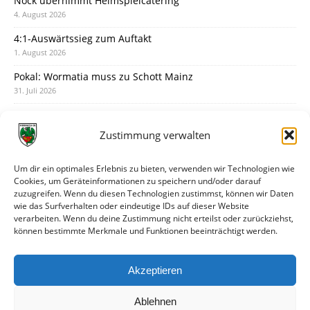
Nock übernimmt Heimspielcatering
4. August 2026
4:1-Auswärtssieg zum Auftakt
1. August 2026
Pokal: Wormatia muss zu Schott Mainz
31. Juli 2026
Wormatia trauert um Jürgen Dinger
30. Juli 2026
Zustimmung verwalten
Deine Spielminute: 89+1
28. Juli 2026
Um dir ein optimales Erlebnis zu bieten, verwenden wir Technologien wie
Cookies, um Geräteinformationen zu speichern und/oder darauf
Neuer Rückensponsor
zuzugreifen. Wenn du diesen Technologien zustimmst, können wir Daten
28. Juli 2026
wie das Surfverhalten oder eindeutige IDs auf dieser Website
verarbeiten. Wenn du deine Zustimmung nicht erteilst oder zurückziehst,
Neue Podcast-Folge: So tickt Björn!
können bestimmte Merkmale und Funktionen beeinträchtigt werden.
27. Juli 2026
Eindrücke vom Stadionfest
Akzeptieren
27. Juli 2026
Ablehnen