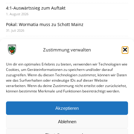
4:1-Auswärtssieg zum Auftakt
1. August 2026
Pokal: Wormatia muss zu Schott Mainz
31. Juli 2026
Wormatia trauert um Jürgen Dinger
30. Juli 2026
Zustimmung verwalten
Deine Spielminute: 89+1
28. Juli 2026
Um dir ein optimales Erlebnis zu bieten, verwenden wir Technologien wie
Cookies, um Geräteinformationen zu speichern und/oder darauf
Neuer Rückensponsor
zuzugreifen. Wenn du diesen Technologien zustimmst, können wir Daten
28. Juli 2026
wie das Surfverhalten oder eindeutige IDs auf dieser Website
verarbeiten. Wenn du deine Zustimmung nicht erteilst oder zurückziehst,
Neue Podcast-Folge: So tickt Björn!
können bestimmte Merkmale und Funktionen beeinträchtigt werden.
27. Juli 2026
Eindrücke vom Stadionfest
Akzeptieren
27. Juli 2026
Ablehnen