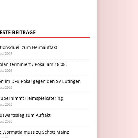
ESTE BEITRÄGE
itionsduell zum Heimauftakt
ust 2026
plan terminiert / Pokal am 18.08.
ust 2026
en im DFB-Pokal gegen den SV Eutingen
ust 2026
 übernimmt Heimspielcatering
ust 2026
Auswärtssieg zum Auftakt
ust 2026
l: Wormatia muss zu Schott Mainz