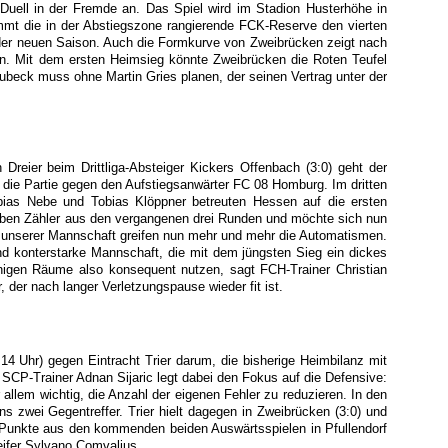
Duell in der Fremde an. Das Spiel wird im Stadion Husterhöhe in
mmt die in der Abstiegszone rangierende FCK-Reserve den vierten
 der neuen Saison. Auch die Formkurve von Zweibrücken zeigt nach
n. Mit dem ersten Heimsieg könnte Zweibrücken die Roten Teufel
Rubeck muss ohne Martin Gries planen, der seinen Vertrag unter der
Dreier beim Drittliga-Absteiger Kickers Offenbach (3:0) geht der
die Partie gegen den Aufstiegsanwärter FC 08 Homburg. Im dritten
obias Nebe und Tobias Klöppner betreuten Hessen auf die ersten
eben Zähler aus den vergangenen drei Runden und möchte sich nun
Bei unserer Mannschaft greifen nun mehr und mehr die Automatismen.
und konterstarke Mannschaft, die mit dem jüngsten Sieg ein dickes
igen Räume also konsequent nutzen, sagt FCH-Trainer Christian
 der nach langer Verletzungspause wieder fit ist.
4 Uhr) gegen Eintracht Trier darum, die bisherige Heimbilanz mit
CP-Trainer Adnan Sijaric legt dabei den Fokus auf die Defensive:
allem wichtig, die Anzahl der eigenen Fehler zu reduzieren. In den
 zwei Gegentreffer. Trier hielt dagegen in Zweibrücken (3:0) und
ier Punkte aus den kommenden beiden Auswärtsspielen in Pfullendorf
reifer Sylvano Comvalius.