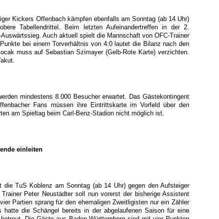
iger Kickers Offenbach kämpfen ebenfalls am Sonntag (ab 14 Uhr)
ere Tabellendrittel. Beim letzten Aufeinandertreffen in der 2.
Auswärtssieg. Auch aktuell spielt die Mannschaft von OFC-Trainer
Punkte bei einem Torverhältnis von 4:0 lautet die Bilanz nach den
ocak muss auf Sebastian Szimayer (Gelb-Rote Karte) verzichten.
Yakut.
 werden mindestens 8.000 Besucher erwartet. Das Gästekontingent
Offenbacher Fans müssen ihre Eintrittskarte im Vorfeld über den
ten am Spieltag beim Carl-Benz-Stadion nicht möglich ist.
ende einleiten
itt die TuS Koblenz am Sonntag (ab 14 Uhr) gegen den Aufsteiger
ainer Peter Neustädter soll nun vorerst der bisherige Assistent
ier Partien sprang für den ehemaligen Zweitligisten nur ein Zähler
s hatte die Schängel bereits in der abgelaufenen Saison für eine
e betreut. Die Gäste aus Baden-Württemberg sind mit vier Punkten