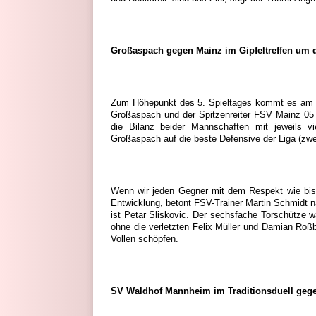
Großaspach gegen Mainz im Gipfeltreffen um 
Zum Höhepunkt des 5. Spieltages kommt es am S
Großaspach und der Spitzenreiter FSV Mainz 05 ein
die Bilanz beider Mannschaften mit jeweils vie
Großaspach auf die beste Defensive der Liga (zwei
Wenn wir jeden Gegner mit dem Respekt wie bish
Entwicklung, betont FSV-Trainer Martin Schmidt
ist Petar Sliskovic. Der sechsfache Torschütze wa
ohne die verletzten Felix Müller und Damian Ro
Vollen schöpfen.
SV Waldhof Mannheim im Traditionsduell gege