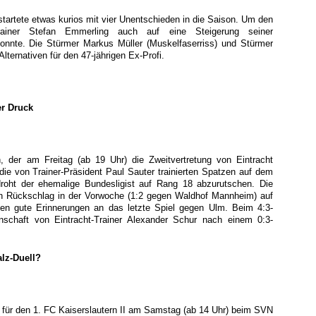
startete etwas kurios mit vier Unentschieden in die Saison. Um den
Trainer Stefan Emmerling auch auf eine Steigerung seiner
 konnte. Die Stürmer Markus Müller (Muskelfaserriss) und Stürmer
Alternativen für den 47-jährigen Ex-Profi.
er Druck
der am Freitag (ab 19 Uhr) die Zweitvertretung von Eintracht
die von Trainer-Präsident Paul Sauter trainierten Spatzen auf dem
 droht der ehemalige Bundesligist auf Rang 18 abzurutschen. Die
ten Rückschlag in der Vorwoche (1:2 gegen Waldhof Mannheim) auf
ben gute Erinnerungen an das letzte Spiel gegen Ulm. Beim 4:3-
chaft von Eintracht-Trainer Alexander Schur nach einem 0:3-
alz-Duell?
t für den 1. FC Kaiserslautern II am Samstag (ab 14 Uhr) beim SVN