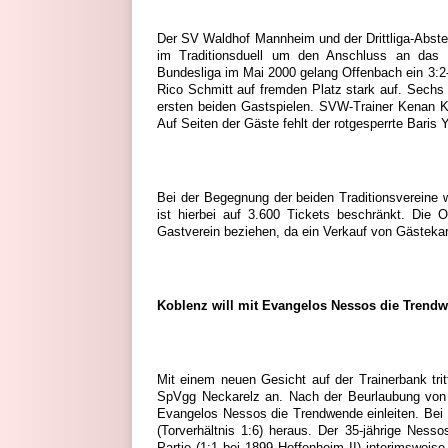
Der SV Waldhof Mannheim und der Drittliga-Abste
im Traditionsduell um den Anschluss an das ob
Bundesliga im Mai 2000 gelang Offenbach ein 3:2-
Rico Schmitt auf fremden Platz stark auf. Sechs 
ersten beiden Gastspielen. SVW-Trainer Kenan K
Auf Seiten der Gäste fehlt der rotgesperrte Baris 
Bei der Begegnung der beiden Traditionsvereine
ist hierbei auf 3.600 Tickets beschränkt. Die 
Gastverein beziehen, da ein Verkauf von Gästekar
Koblenz will mit Evangelos Nessos die Trendw
Mit einem neuen Gesicht auf der Trainerbank tr
SpVgg Neckarelz an. Nach der Beurlaubung von Tr
Evangelos Nessos die Trendwende einleiten. Bei v
(Torverhältnis 1:6) heraus. Der 35-jährige Nesso
Partie (1:1 bei 1899 Hoffenheim II) interimsweis