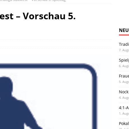
est – Vorschau 5.
NEU
Trad
7. Aug
Spiel
6. Aug
Frau
5. Aug
Nock
4. Aug
4:1-
1. Aug
Poka