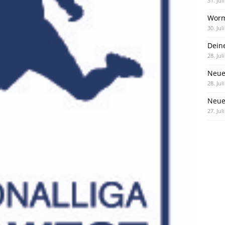
31. Jul
Worm
30. Jul
Dein
28. Jul
Neue
28. Jul
Neue 
27. Jul