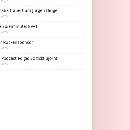
i 2026
atia trauert um Jürgen Dinger
i 2026
e Spielminute: 89+1
i 2026
r Rückensponsor
i 2026
Podcast-Folge: So tickt Björn!
i 2026