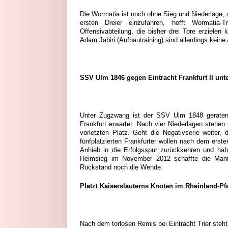
Die Wormatia ist noch ohne Sieg und Niederlage, 
ersten Dreier einzufahren, hofft Wormatia-
Offensivabteilung, die bisher drei Tore erzielen
Adam Jabiri (Aufbautraining) sind allerdings keine 
SSV Ulm 1846 gegen Eintracht Frankfurt II unt
Unter Zugzwang ist der SSV Ulm 1848 geraten, 
Frankfurt erwartet. Nach vier Niederlagen stehen 
vorletzten Platz. Geht die Negativserie weiter,
fünfplatzierten Frankfurter wollen nach dem ers
Anhieb in die Erfolgsspur zurückkehren und ha
Heimsieg im November 2012 schaffte die Manns
Rückstand noch die Wende.
Platzt Kaiserslauterns Knoten im Rheinland-Pf
Nach dem torlosen Remis bei Eintracht Trier steh