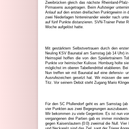
Zweibrücken gleich das nächste Rheinland-Pfalz-
Pirmasens ausgetragen. Beim Aufsteiger unterni
Anlauf auf den ersten dreifachen Punktgewinn in
zwei Niederlagen hintereinander wieder nach unte
auf fünf Punkte distanzieren. SVN-Trainer Peter 
Woche aufgelöst hatte.
Mit gestärktem Selbstvertrauen durch den ersten 
Neuling KSV Baunatal am Samstag (ab 14 Uhr) in 
Heimspiel hoffen die von den Spielertrainern T
Punkte vor heimischer Kulisse. Homburg holte si
möglichst im oberen Tabellendrittel etablieren. 
Nun treffen wir mit Baunatal auf eine defensiv- 
Ausrufezeichen gesetzt hat. Wir müssen die wen
Titz. Vor seinem Debüt steht Zugang Mario Klinger,
Für den SC Pfullendorf geht es am Samstag (ab 1
vier Punkten aus zwei Begegnungen auszubauen. S
Wir bekommen zu viele Gegentore. Es ist nun vor 
vergangenen drei Partien gab es immer mindestens
gegen Kaiserslautern (0:0) zweimal die Null. V
und Neckarelz sind das Ziel, sagt der Trierer Ang