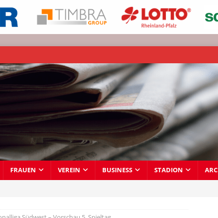
FRAUEN
VEREIN
BUSINESS
STADION
ARC
onalliga Südwest – Vorschau 5. Spieltag