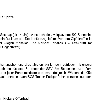
die Spitze
onntag (ab 14 Uhr), wenn sich die zweitplatzierte SG Sonnenhof
 Duell um die Tabellenführung liefern. Vor dem Gipfeltreffen ist
r Siegen makellos. Die Mainzer Torfabrik (16 Tore) trifft mit
 Gegentreffer).
er angehen und alles abrufen, bin ich sehr zufrieden mit unserer
 nach dem jüngsten 5:1 gegen den SSV Ulm. Besonders gut in Form
r in jeder Partie mindestens einmal erfolgreich. Während die 05er
ßback antreten, kann SGS-Trainer Rüdiger Rehm personell aus dem
n Kickers Offenbach