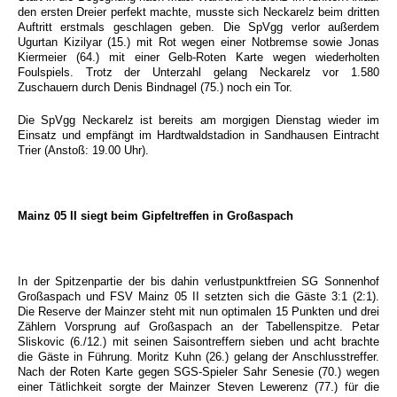
den ersten Dreier perfekt machte, musste sich Neckarelz beim dritten
Auftritt erstmals geschlagen geben. Die SpVgg verlor außerdem
Ugurtan Kizilyar (15.) mit Rot wegen einer Notbremse sowie Jonas
Kiermeier (64.) mit einer Gelb-Roten Karte wegen wiederholten
Foulspiels. Trotz der Unterzahl gelang Neckarelz vor 1.580
Zuschauern durch Denis Bindnagel (75.) noch ein Tor.
Die SpVgg Neckarelz ist bereits am morgigen Dienstag wieder im
Einsatz und empfängt im Hardtwaldstadion in Sandhausen Eintracht
Trier (Anstoß: 19.00 Uhr).
Mainz 05 II siegt beim Gipfeltreffen in Großaspach
In der Spitzenpartie der bis dahin verlustpunktfreien SG Sonnenhof
Großaspach und FSV Mainz 05 II setzten sich die Gäste 3:1 (2:1).
Die Reserve der Mainzer steht mit nun optimalen 15 Punkten und drei
Zählern Vorsprung auf Großaspach an der Tabellenspitze. Petar
Sliskovic (6./12.) mit seinen Saisontreffern sieben und acht brachte
die Gäste in Führung. Moritz Kuhn (26.) gelang der Anschlusstreffer.
Nach der Roten Karte gegen SGS-Spieler Sahr Senesie (70.) wegen
einer Tätlichkeit sorgte der Mainzer Steven Lewerenz (77.) für die