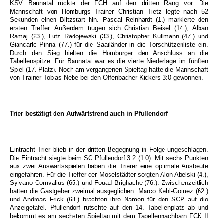
KSV Baunatal rückte der FCH auf den dritten Rang vor. Die
Mannschaft von Homburgs Trainer Christian Tietz legte nach 52
Sekunden einen Blitzstart hin. Pascal Reinhardt (1.) markierte den
ersten Treffer. Außerdem trugen sich Christian Beisel (14.), Alban
Ramaj (23.), Lutz Radojewski (33.), Christopher Kullmann (47.) und
Giancarlo Pinna (77.) für die Saarländer in die Torschützenliste ein.
Durch den Sieg hielten die Homburger den Anschluss an die
Tabellenspitze. Für Baunatal war es die vierte Niederlage im fünften
Spiel (17. Platz). Noch am vergangenen Spieltag hatte die Mannschaft
von Trainer Tobias Nebe bei den Offenbacher Kickers 3:0 gewonnen.
Trier bestätigt den Aufwärtstrend auch in Pfullendorf
Eintracht Trier blieb in der dritten Begegnung in Folge ungeschlagen.
Die Eintracht siegte beim SC Pfullendorf 3:2 (1:0). Mit sechs Punkten
aus zwei Auswärtsspielen haben die Trierer eine optimale Ausbeute
eingefahren. Für die Treffer der Moselstädter sorgten Alon Abelski (4.),
Sylvano Comvalius (65.) und Fouad Brighache (76.). Zwischenzeitlich
hatten die Gastgeber zweimal ausgeglichen. Marco Kehl-Gomez (62.)
und Andreas Frick (68.) brachten ihre Namen für den SCP auf die
Anzeigetafel. Pfullendorf rutschte auf den 14. Tabellenplatz ab und
bekommt es am sechsten Spieltag mit dem Tabellennachbarn FCK II