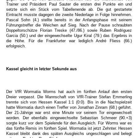
Trainer und Präsident Paul Sauter die ersten drei Punkte ein und
setzte sich ein Stück vom Tabellenende ab. Die gut gestartete
Eintracht musste dagegen die zweite Niederlage in Folge hinnehmen.
Pascal Sohn (4.) stellte bereits in der Anfangsphase mit seinem
Führungstreffer die Weichen auf Sieg. Nach der Pause schraubten
Doppeltorschütze Florian Treske (47./86.) sowie Ruben Rodriguez
Garcia (50.) und der eingewechselte Ugur Kiral (79.) das Ergebnis in
die Höhe. Für die Frankfurter war lediglich André Fliess (66.)
erfolgreich.
Kassel gleicht in letzter Sekunde aus
Der VfR Wormatia Worms hat auch im fünften Anlauf den ersten
Dreier verpasst. Die Mannschaft von VfR-Trainer Stefan Emmerling
trennte sich von Hessen Kassel 1:1 (0:0). Bis in die Nachspielzeit
hatte Wormatia durch einen Treffer von Jonathan Zinram (68.) geführt.
Der 21-Jährige war erst eine Minute vor seinem Tor eingewechselt
worden. Der ebenfalls eingewechselte Sebastian Schmeer (90.+3)
sorgte kurz vor dem Spielende für den Ausgleich. Für Worms war es
das fünfte Remis im fünften Spiel. Wormatia ist jetzt Zehnter. Hessen
Kassel bleibt dank des späten Ausgleichs ungeschlagen und belegt