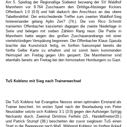
Am 5. Spieltag der Regionalliga Südwest
bezwang der SV Waldhof
Mannheim vor 9.764 Zuschauern den Drittliga-Absteiger Kickers
Offenbach 1:0 (0:0) und hält dadurch den Anschluss an das obere
Tabellendrittel. Der entscheidende Treffer zum zweiten Waldhof-Sieg
hintereinander gelang Ajdin Zeri? (74.). Die von Rico Schmitt
trainierten Offenbacher kassierten dagegen die zweite Niederlage in
Serie und belegen mit sieben Zählern Rang neun. Die Partie in
Mannheim hatte wegen des großen Zuschauerandrangs mit einer
viertelstündigen Verspätung begonnen. Der Offenbacher Klaus Gjasula
brachte das Kunststück fertig, im fünften Saisonspiel bereits die
fünfte Gelbe Karte zu erhalten und ist somit beim kommenden
Heimspiel am Freitag gegen Ulm gesperrt. Die Mannheimer sind
ebenfalls bereits am Freitag bei den formstarken Homburgern zu Gast.
TuS Koblenz mit Sieg nach Trainerwechsel
Die TuS Koblenz hat Evangelos Nessos einen optimalen Einstand als
Trainer beschert. Im ersten Spiel nach der Beurlaubung von Peter
Neustädter setzte sich Koblenz 3:1 (3:0) gegen den Aufsteiger SpVgg
Neckarelz durch. Zweimal Dimitrios Ferfelis (15., Handelfmeter/20.)
und Patrick Stumpf (38.) bescherten der zuvor sieglosen TuS einen
Start in die Begegnung nach Maß. Während Koblenz im fünften Anlauf