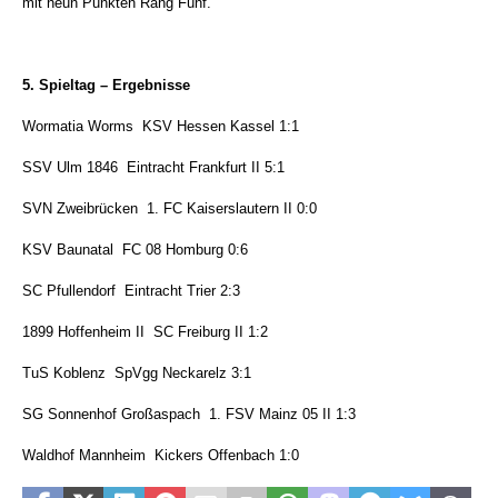
mit neun Punkten Rang Fünf.
5. Spieltag – Ergebnisse
Wormatia Worms  KSV Hessen Kassel 1:1
SSV Ulm 1846  Eintracht Frankfurt II 5:1
SVN Zweibrücken  1. FC Kaiserslautern II 0:0
KSV Baunatal  FC 08 Homburg 0:6
SC Pfullendorf  Eintracht Trier 2:3
1899 Hoffenheim II  SC Freiburg II 1:2
TuS Koblenz  SpVgg Neckarelz 3:1
SG Sonnenhof Großaspach  1. FSV Mainz 05 II 1:3
Waldhof Mannheim  Kickers Offenbach 1:0