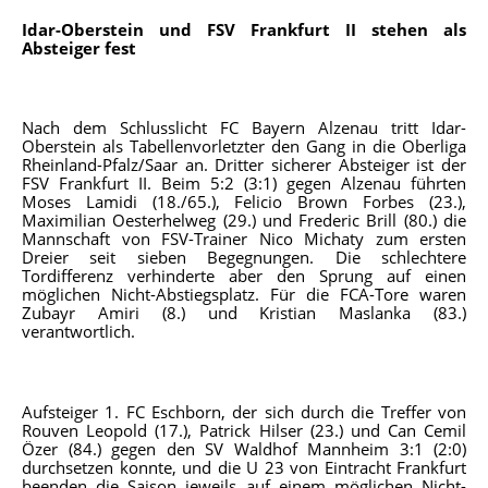
Idar-Oberstein und FSV Frankfurt II stehen als
Absteiger fest
Nach dem Schlusslicht FC Bayern Alzenau tritt Idar-
Oberstein als Tabellenvorletzter den Gang in die Oberliga
Rheinland-Pfalz/Saar an. Dritter sicherer Absteiger ist der
FSV Frankfurt II. Beim 5:2 (3:1) gegen Alzenau führten
Moses Lamidi (18./65.), Felicio Brown Forbes (23.),
Maximilian Oesterhelweg (29.) und Frederic Brill (80.) die
Mannschaft von FSV-Trainer Nico Michaty zum ersten
Dreier seit sieben Begegnungen. Die schlechtere
Tordifferenz verhinderte aber den Sprung auf einen
möglichen Nicht-Abstiegsplatz. Für die FCA-Tore waren
Zubayr Amiri (8.) und Kristian Maslanka (83.)
verantwortlich.
Aufsteiger 1. FC Eschborn, der sich durch die Treffer von
Rouven Leopold (17.), Patrick Hilser (23.) und Can Cemil
Özer (84.) gegen den SV Waldhof Mannheim 3:1 (2:0)
durchsetzen konnte, und die U 23 von Eintracht Frankfurt
beenden die Saison jeweils auf einem möglichen Nicht-