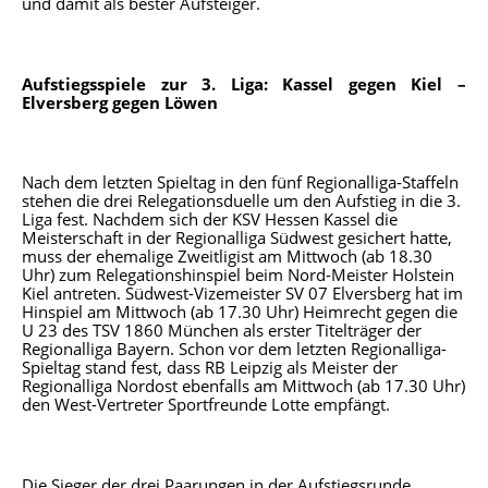
und damit als bester Aufsteiger.
Aufstiegsspiele zur 3. Liga: Kassel gegen Kiel –
Elversberg gegen Löwen
Nach dem letzten Spieltag in den fünf Regionalliga-Staffeln
stehen die drei Relegationsduelle um den Aufstieg in die 3.
Liga fest. Nachdem sich der KSV Hessen Kassel die
Meisterschaft in der Regionalliga Südwest gesichert hatte,
muss der ehemalige Zweitligist am Mittwoch (ab 18.30
Uhr) zum Relegationshinspiel beim Nord-Meister Holstein
Kiel antreten. Südwest-Vizemeister SV 07 Elversberg hat im
Hinspiel am Mittwoch (ab 17.30 Uhr) Heimrecht gegen die
U 23 des TSV 1860 München als erster Titelträger der
Regionalliga Bayern. Schon vor dem letzten Regionalliga-
Spieltag stand fest, dass RB Leipzig als Meister der
Regionalliga Nordost ebenfalls am Mittwoch (ab 17.30 Uhr)
den West-Vertreter Sportfreunde Lotte empfängt.
Die Sieger der drei Paarungen in der Aufstiegsrunde