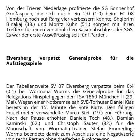
Von der Trierer Niederlage profitierte die SG Sonnenhof
Großaspach, die sich durch ein 2:0 (1:0) beim FC 08
Homburg noch auf Rang vier verbessern konnte. Shqiprim
Binakaj (38.) und Moritz Kuhn (51.) sorgten mit ihren
Treffern für einen versöhnlichen Saisonabschluss der SGS.
Es war der erste Auswärtssieg seit fünf Partien.
Elversberg verpatzt Generalprobe für die
Aufstiegsspiele
Der Tabellenzweite SV 07 Elversberg verpatzte beim 0:4
(0:1) bei Wormatia Worms die Generalprobe für das
Relegations-Hinspiel gegen den TSV 1860 München II (29.
Mai). Wegen einer Notbremse sah SVE-Torhüter Daniel Kläs
bereits in der 15. Minute die Rote Karte. Den fälligen
Foulelfmeter verwandelte Marco Steil (19.) zur Führung.
Nach der Pause erhöhten Daniele Toch (48.), Damian
Kaminski (62.) und Christoph Sauter (82.) für die
Mannschaft von Wormatia-Trainer Stefan Emmerling.
Worms beendete damit zum Abschluss eine Negativserie
von sechs Partien ohne dreifachen Punktgewinn.