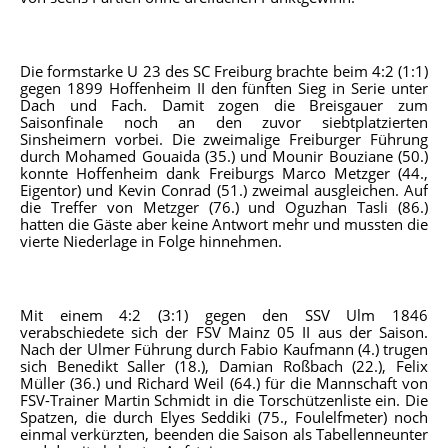
Die formstarke U 23 des SC Freiburg brachte beim 4:2 (1:1)
gegen 1899 Hoffenheim II den fünften Sieg in Serie unter
Dach und Fach. Damit zogen die Breisgauer zum
Saisonfinale noch an den zuvor siebtplatzierten
Sinsheimern vorbei. Die zweimalige Freiburger Führung
durch Mohamed Gouaida (35.) und Mounir Bouziane (50.)
konnte Hoffenheim dank Freiburgs Marco Metzger (44.,
Eigentor) und Kevin Conrad (51.) zweimal ausgleichen. Auf
die Treffer von Metzger (76.) und Oguzhan Tasli (86.)
hatten die Gäste aber keine Antwort mehr und mussten die
vierte Niederlage in Folge hinnehmen.
Mit einem 4:2 (3:1) gegen den SSV Ulm 1846
verabschiedete sich der FSV Mainz 05 II aus der Saison.
Nach der Ulmer Führung durch Fabio Kaufmann (4.) trugen
sich Benedikt Saller (18.), Damian Roßbach (22.), Felix
Müller (36.) und Richard Weil (64.) für die Mannschaft von
FSV-Trainer Martin Schmidt in die Torschützenliste ein. Die
Spatzen, die durch Elyes Seddiki (75., Foulelfmeter) noch
einmal verkürzten, beenden die Saison als Tabellenneunter