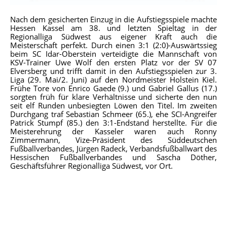
Nach dem gesicherten Einzug in die Aufstiegsspiele machte
Hessen Kassel am 38. und letzten Spieltag in der
Regionalliga Südwest aus eigener Kraft auch die
Meisterschaft perfekt. Durch einen 3:1 (2:0)-Auswärtssieg
beim SC Idar-Oberstein verteidigte die Mannschaft von
KSV-Trainer Uwe Wolf den ersten Platz vor der SV 07
Elversberg und trifft damit in den Aufstiegsspielen zur 3.
Liga (29. Mai/2. Juni) auf den Nordmeister Holstein Kiel.
Frühe Tore von Enrico Gaede (9.) und Gabriel Gallus (17.)
sorgten früh für klare Verhältnisse und sicherte den nun
seit elf Runden unbesiegten Löwen den Titel. Im zweiten
Durchgang traf Sebastian Schmeer (65.), ehe SCI-Angreifer
Patrick Stumpf (85.) den 3:1-Endstand herstellte. Für die
Meisterehrung der Kasseler waren auch Ronny
Zimmermann, Vize-Präsident des Süddeutschen
Fußballverbandes, Jürgen Radeck, Verbandsfußballwart des
Hessischen Fußballverbandes und Sascha Döther,
Geschäftsführer Regionalliga Südwest, vor Ort.