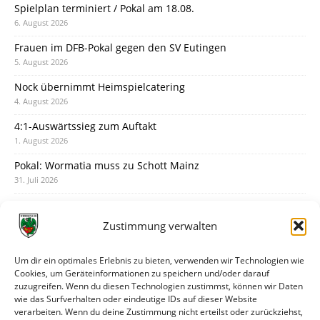
Spielplan terminiert / Pokal am 18.08.
6. August 2026
Frauen im DFB-Pokal gegen den SV Eutingen
5. August 2026
Nock übernimmt Heimspielcatering
4. August 2026
4:1-Auswärtssieg zum Auftakt
1. August 2026
Pokal: Wormatia muss zu Schott Mainz
31. Juli 2026
Wormatia trauert um Jürgen Dinger
30. Juli 2026
Zustimmung verwalten
Deine Spielminute: 89+1
28. Juli 2026
Um dir ein optimales Erlebnis zu bieten, verwenden wir Technologien wie
Cookies, um Geräteinformationen zu speichern und/oder darauf
Neuer Rückensponsor
zuzugreifen. Wenn du diesen Technologien zustimmst, können wir Daten
28. Juli 2026
wie das Surfverhalten oder eindeutige IDs auf dieser Website
verarbeiten. Wenn du deine Zustimmung nicht erteilst oder zurückziehst,