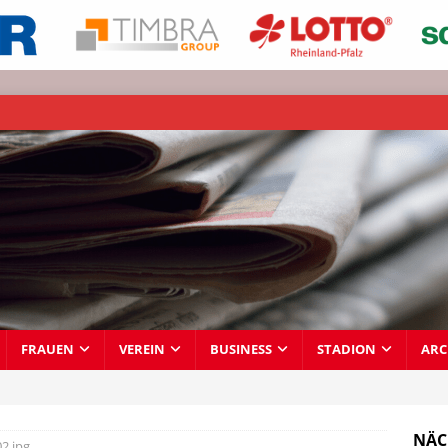
FRAUEN
VEREIN
BUSINESS
STADION
ARC
NÄC
2.jpg