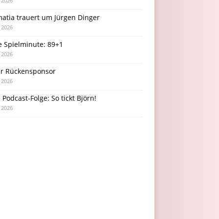
i 2026
atia trauert um Jürgen Dinger
i 2026
e Spielminute: 89+1
i 2026
r Rückensponsor
i 2026
Podcast-Folge: So tickt Björn!
i 2026