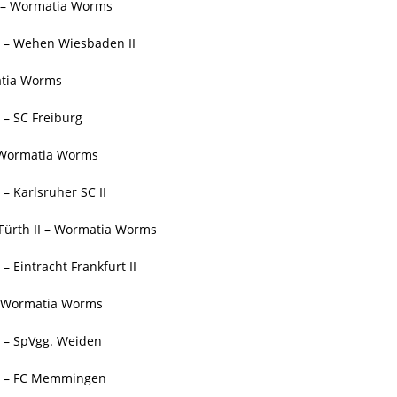
I – Wormatia Worms
 – Wehen Wiesbaden II
atia Worms
– SC Freiburg
– Wormatia Worms
 Karlsruher SC II
Fürth II – Wormatia Worms
 Eintracht Frankfurt II
 – Wormatia Worms
 – SpVgg. Weiden
s – FC Memmingen