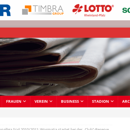
FRAUEN
VEREIN
BUSINESS
STADION
ARC
onalliga Süd 2010/2011: Wormatia startet bei der „Club“-Reserve