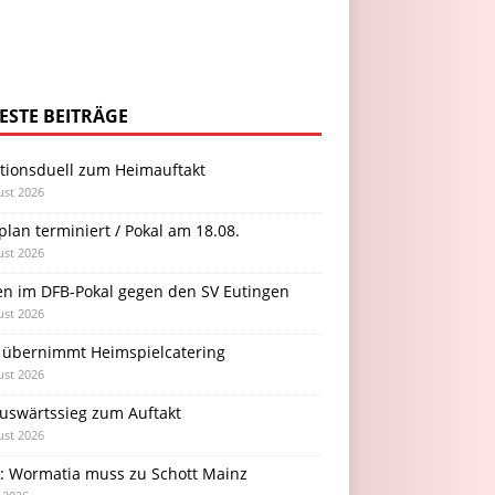
ESTE BEITRÄGE
itionsduell zum Heimauftakt
ust 2026
plan terminiert / Pokal am 18.08.
ust 2026
en im DFB-Pokal gegen den SV Eutingen
ust 2026
 übernimmt Heimspielcatering
ust 2026
Auswärtssieg zum Auftakt
ust 2026
l: Wormatia muss zu Schott Mainz