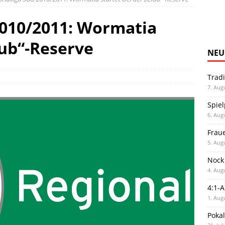
2010/2011: Wormatia
lub“-Reserve
NEU
Trad
7. Aug
Spiel
6. Aug
Frau
5. Aug
Nock
4. Aug
4:1-
1. Aug
Poka