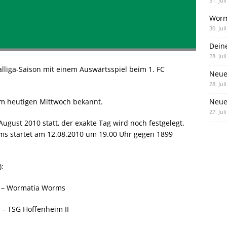
31. Jul
Worm
30. Jul
Dein
28. Jul
lliga-Saison mit einem Auswärtsspiel beim 1. FC
Neue
28. Jul
Neue 
m heutigen Mittwoch bekannt.
27. Jul
ugust 2010 statt, der exakte Tag wird noch festgelegt.
ms startet am 12.08.2010 um 19.00 Uhr gegen 1899
:
II – Wormatia Worms
– TSG Hoffenheim II