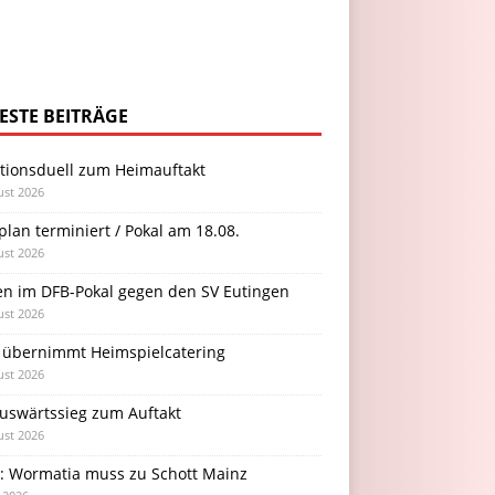
ESTE BEITRÄGE
itionsduell zum Heimauftakt
ust 2026
plan terminiert / Pokal am 18.08.
ust 2026
en im DFB-Pokal gegen den SV Eutingen
ust 2026
 übernimmt Heimspielcatering
ust 2026
Auswärtssieg zum Auftakt
ust 2026
l: Wormatia muss zu Schott Mainz