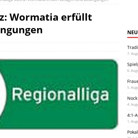
z: Wormatia erfüllt
ingungen
NEU
Trad
7. Aug
Spiel
6. Aug
Frau
5. Aug
Nock
4. Aug
4:1-
1. Aug
Poka