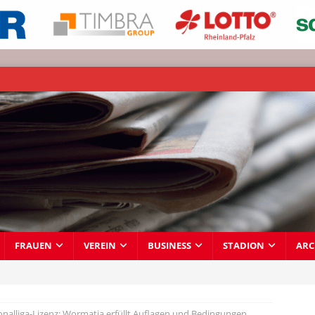
FRAUEN
VEREIN
BUSINESS
STADION
ARC
onalliga-Lizenz: Wormatia erfüllt Auflagen und Bedingungen