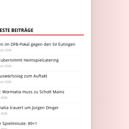
ESTE BEITRÄGE
en im DFB-Pokal gegen den SV Eutingen
ust 2026
 übernimmt Heimspielcatering
ust 2026
Auswärtssieg zum Auftakt
ust 2026
l: Wormatia muss zu Schott Mainz
i 2026
atia trauert um Jürgen Dinger
i 2026
e Spielminute: 89+1