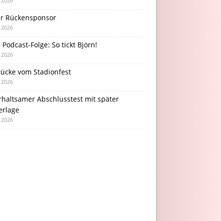
i 2026
r Rückensponsor
i 2026
Podcast-Folge: So tickt Björn!
i 2026
rücke vom Stadionfest
i 2026
rhaltsamer Abschlusstest mit später
erlage
i 2026