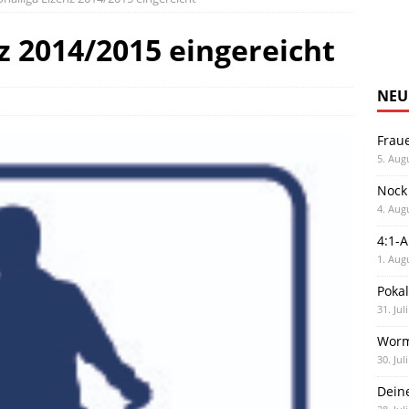
z 2014/2015 eingereicht
NEU
Frau
5. Aug
Nock
4. Aug
4:1-
1. Aug
Poka
31. Jul
Worm
30. Jul
Dein