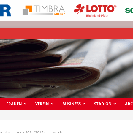
FRAUEN
VEREIN
BUSINESS
STADION
ARC
onalliga Lizenz 2014/2015 eingereicht