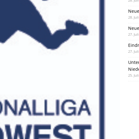
28. Jul
Neue
28. Jul
Neue 
27. Jul
Eind
27. Jul
Unte
Nied
25. Jul