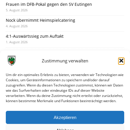
Frauen im DFB-Pokal gegen den SV Eutingen
5. August 2026
Nock übernimmt Heimspielcatering
4. August 2026
4:1-Auswärtssieg zum Auftakt
1. August 2026
Pokal: Wormatia muss zu Schott Mainz
31. Juli 2026
Zustimmung verwalten
Wormatia trauert um Jürgen Dinger
30. Juli 2026
Um dir ein optimales Erlebnis zu bieten, verwenden wir Technologien wie
Cookies, um Geräteinformationen zu speichern und/oder darauf
Deine Spielminute: 89+1
zuzugreifen. Wenn du diesen Technologien zustimmst, können wir Daten
28. Juli 2026
wie das Surfverhalten oder eindeutige IDs auf dieser Website
verarbeiten. Wenn du deine Zustimmung nicht erteilst oder zurückziehst,
Neuer Rückensponsor
können bestimmte Merkmale und Funktionen beeinträchtigt werden.
28. Juli 2026
Neue Podcast-Folge: So tickt Björn!
Akzeptieren
27. Juli 2026