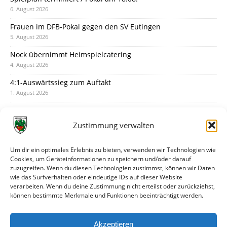
6. August 2026
Frauen im DFB-Pokal gegen den SV Eutingen
5. August 2026
Nock übernimmt Heimspielcatering
4. August 2026
4:1-Auswärtssieg zum Auftakt
1. August 2026
Pokal: Wormatia muss zu Schott Mainz
31. Juli 2026
Zustimmung verwalten
Wormatia trauert um Jürgen Dinger
30. Juli 2026
Um dir ein optimales Erlebnis zu bieten, verwenden wir Technologien wie
Cookies, um Geräteinformationen zu speichern und/oder darauf
Deine Spielminute: 89+1
zuzugreifen. Wenn du diesen Technologien zustimmst, können wir Daten
28. Juli 2026
wie das Surfverhalten oder eindeutige IDs auf dieser Website
verarbeiten. Wenn du deine Zustimmung nicht erteilst oder zurückziehst,
Neuer Rückensponsor
können bestimmte Merkmale und Funktionen beeinträchtigt werden.
28. Juli 2026
Neue Podcast-Folge: So tickt Björn!
Akzeptieren