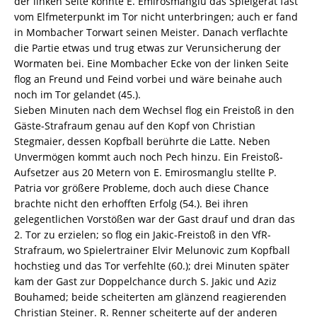
der linken Seite konnte E. Emirosmanglu das Spielgerät fast
vom Elfmeterpunkt im Tor nicht unterbringen; auch er fand
in Mombacher Torwart seinen Meister. Danach verflachte
die Partie etwas und trug etwas zur Verunsicherung der
Wormaten bei. Eine Mombacher Ecke von der linken Seite
flog an Freund und Feind vorbei und wäre beinahe auch
noch im Tor gelandet (45.).
Sieben Minuten nach dem Wechsel flog ein Freistoß in den
Gäste-Strafraum genau auf den Kopf von Christian
Stegmaier, dessen Kopfball berührte die Latte. Neben
Unvermögen kommt auch noch Pech hinzu. Ein Freistoß-
Aufsetzer aus 20 Metern von E. Emirosmanglu stellte P.
Patria vor größere Probleme, doch auch diese Chance
brachte nicht den erhofften Erfolg (54.). Bei ihren
gelegentlichen Vorstößen war der Gast drauf und dran das
2. Tor zu erzielen; so flog ein Jakic-Freistoß in den VfR-
Strafraum, wo Spielertrainer Elvir Melunovic zum Kopfball
hochstieg und das Tor verfehlte (60.); drei Minuten später
kam der Gast zur Doppelchance durch S. Jakic und Aziz
Bouhamed; beide scheiterten am glänzend reagierenden
Christian Steiner. R. Renner scheiterte auf der anderen