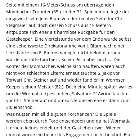
Seite mit einem 16-Meter-Schuss am überragenden
Mombacher Torhüter (65.). In der 71. Spielminute legte der
eingewechselte Jens Blüm von der rechten Seite für Chr.
Stegmaier auf, doch dessen Schuss aus 15 Metern
entpuppte sich eher als harmlose Rückgabe für den
Gästekeeper. Eine Viertelstunde vor dem Ende wurde selbst
eine sehenswerte Direktabnahme von J. Blüm nach einer
Linksflanke von E. Emirosmanoglu nicht belohnt, erneut
wurde die Latte touchiert. So ein Pech aber auch… Die
Konter der Mombacher, welche sich häuften, waren auch
nicht von schlechten Eltern; erneut tauchte S. Jakic vor
Torwart Chr. Steiner auf und wieder fand er im Wormser
Keeper seinen Meister (82.). Doch eine Minute später war es
um die Wormatia II geschehen, Salvatore D´Avrino tauchte
vor Chr. Steiner auf und umkurvte diesen ehe er dann zum
2:0 einschob.
Was nützen mir all die guten Torchancen? Die Spiele
werden eben durch Tore entschieden und da hat Wormatia
II erneut keines erzielt und der Gast eben zwei. Wieder
einmal wurde ein beherztes Engagement nicht belohnt. Ein