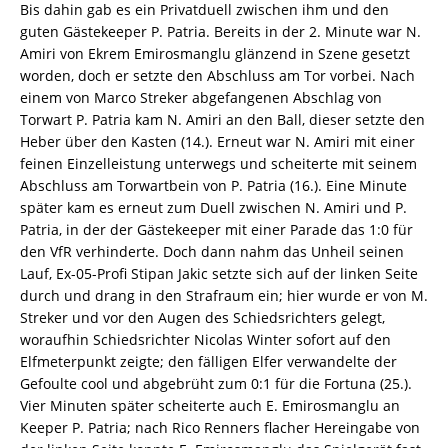
Bis dahin gab es ein Privatduell zwischen ihm und den
guten Gästekeeper P. Patria. Bereits in der 2. Minute war N.
Amiri von Ekrem Emirosmanglu glänzend in Szene gesetzt
worden, doch er setzte den Abschluss am Tor vorbei. Nach
einem von Marco Streker abgefangenen Abschlag von
Torwart P. Patria kam N. Amiri an den Ball, dieser setzte den
Heber über den Kasten (14.). Erneut war N. Amiri mit einer
feinen Einzelleistung unterwegs und scheiterte mit seinem
Abschluss am Torwartbein von P. Patria (16.). Eine Minute
später kam es erneut zum Duell zwischen N. Amiri und P.
Patria, in der der Gästekeeper mit einer Parade das 1:0 für
den VfR verhinderte. Doch dann nahm das Unheil seinen
Lauf, Ex-05-Profi Stipan Jakic setzte sich auf der linken Seite
durch und drang in den Strafraum ein; hier wurde er von M.
Streker und vor den Augen des Schiedsrichters gelegt,
woraufhin Schiedsrichter Nicolas Winter sofort auf den
Elfmeterpunkt zeigte; den fälligen Elfer verwandelte der
Gefoulte cool und abgebrüht zum 0:1 für die Fortuna (25.).
Vier Minuten später scheiterte auch E. Emirosmanglu an
Keeper P. Patria; nach Rico Renners flacher Hereingabe von