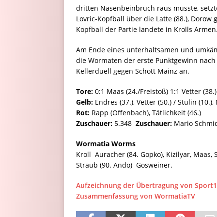
dritten Nasenbeinbruch raus musste, setzte
Lovric-Kopfball über die Latte (88.), Dorow 
Kopfball der Partie landete in Krolls Armen
Am Ende eines unterhaltsamen und umkämpf
die Wormaten der erste Punktgewinn nach 
Kellerduell gegen Schott Mainz an.
Tore:
0:1 Maas (24./Freistoß) 1:1 Vetter (38.)
Gelb:
Endres (37.), Vetter (50.) / Stulin (10.),
Rot:
Rapp (Offenbach), Tätlichkeit (46.)
Zuschauer:
5.348
Zuschauer:
Mario Schmid
Wormatia Worms
Kroll  Auracher (84. Gopko), Kizilyar, Maas, 
Straub (90. Ando)  Gösweiner.
Aufzeichnung der Übertragung von Sport1
Zusammenfassung von WormatiaTV