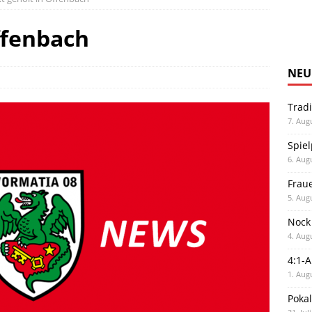
ffenbach
NEU
Trad
7. Aug
Spiel
6. Aug
Frau
5. Aug
Nock
4. Aug
4:1-
1. Aug
Poka