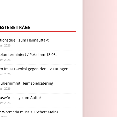
ESTE BEITRÄGE
itionsduell zum Heimauftakt
ust 2026
plan terminiert / Pokal am 18.08.
ust 2026
en im DFB-Pokal gegen den SV Eutingen
ust 2026
 übernimmt Heimspielcatering
ust 2026
Auswärtssieg zum Auftakt
ust 2026
l: Wormatia muss zu Schott Mainz