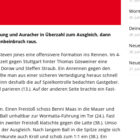
31. Jul
Worm
30. Jul
Dein
hrung und Auracher in Überzahl zum Ausgleich, dann
28. Jul
enbeinbruch raus.
Neue
28. Jul
Steven Jones eine offensivere Formation ins Rennen. Im 4-
bzeit gegen Stuttgart hinter Thomas Gösweiner eine
Neue 
s Dorow und Steffen Straub. Ein Anrennen gegen den
27. Jul
llte man aus einer sicheren Verteidigung heraus schnell
inn deshalb die auf Spielkontrolle bedachten Gastgeber,
parieren (13.). Auf der anderen Seite brachte ein Fast-
en. Einen Freistoß schoss Benni Maas in die Mauer und
all unhaltbar zur Wormatia-Führung im Tor (24.). Fast
n zweiter Freistoß klatschte gegen die Latte (38.). Umso
 der Ausgleich. Nach langem Ball in die Spitze zeigte sich
umkurvte auch Kroll und schob zum 1:1 ein (38.). Ein