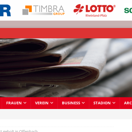
FRAUEN
VEREIN
BUSINESS
STADION
ARC
t geholt in Offenbach