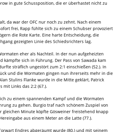
ow in gute Schussposition, die er überhastet nicht zu
 alt, da war der OFC nur noch zu zehnt. Nach einem
sofort frei, Rapp fühlte sich zu einem Schubser provoziert
gern die Rote Karte. Eine harte Entscheidung, die
hgang gezeigten Linie des Schiedsrichters lag.
Wormaten eher als Nachteil. In der nun aufgeheizten
d kämpfte sich in Führung. Der Pass von Sawada kam
urfte sträflich ungestört zum 2:1 einschießen (52.). In
rück und die Wormaten gingen nun ihrerseits mehr in die
lan Stulins Flanke wurde in die Mitte geklärt, Patrick
mit Links das 2:2 (67.).
n sich zu einem spannenden Kampf und die Wormaten
ührung zu gehen. Burgio traf nach schönem Zuspiel von
n der gleichen Minute köpfte Gösweiner freistehend knapp
Hereingabe aus einem Meter an die Latte (77.).
 Torwart Endres abgeräumt wurde (80.) und mit seinem