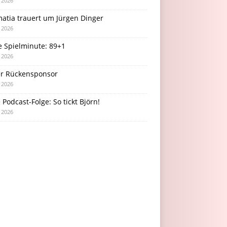
i 2026
atia trauert um Jürgen Dinger
i 2026
e Spielminute: 89+1
i 2026
r Rückensponsor
i 2026
Podcast-Folge: So tickt Björn!
i 2026