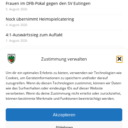
Frauen im DFB-Pokal gegen den SV Eutingen
5. August 2026
Nock übernimmt Heimspielcatering
4. August 2026
4:1-Auswärtssieg zum Auftakt
1. August 2026
Pokal: Wormatia muss zu Schott Mainz
31. Juli 2026
Zustimmung verwalten
Wormatia trauert um Jürgen Dinger
30. Juli 2026
Um dir ein optimales Erlebnis zu bieten, verwenden wir Technologien wie
Cookies, um Geräteinformationen zu speichern und/oder darauf
Deine Spielminute: 89+1
zuzugreifen. Wenn du diesen Technologien zustimmst, können wir Daten
28. Juli 2026
wie das Surfverhalten oder eindeutige IDs auf dieser Website
verarbeiten. Wenn du deine Zustimmung nicht erteilst oder zurückziehst,
Neuer Rückensponsor
können bestimmte Merkmale und Funktionen beeinträchtigt werden.
28. Juli 2026
Neue Podcast-Folge: So tickt Björn!
Akzeptieren
27. Juli 2026
Ablehnen