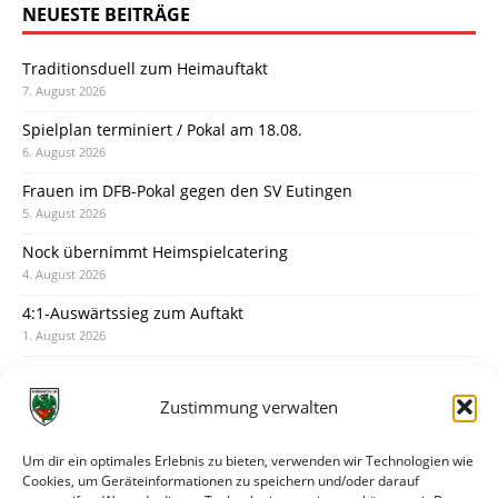
NEUESTE BEITRÄGE
Traditionsduell zum Heimauftakt
7. August 2026
Spielplan terminiert / Pokal am 18.08.
6. August 2026
Frauen im DFB-Pokal gegen den SV Eutingen
5. August 2026
Nock übernimmt Heimspielcatering
4. August 2026
4:1-Auswärtssieg zum Auftakt
1. August 2026
Pokal: Wormatia muss zu Schott Mainz
31. Juli 2026
Zustimmung verwalten
Wormatia trauert um Jürgen Dinger
30. Juli 2026
Um dir ein optimales Erlebnis zu bieten, verwenden wir Technologien wie
Cookies, um Geräteinformationen zu speichern und/oder darauf
Deine Spielminute: 89+1