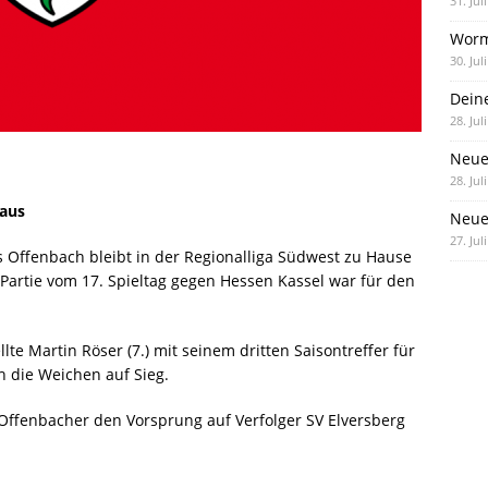
31. Jul
Worm
30. Jul
Dein
28. Jul
Neue
28. Jul
 aus
Neue 
27. Jul
s Offenbach bleibt in der Regionalliga Südwest zu Hause
n Partie vom 17. Spieltag gegen Hessen Kassel war für den
te Martin Röser (7.) mit seinem dritten Saisontreffer für
h die Weichen auf Sieg.
Offenbacher den Vorsprung auf Verfolger SV Elversberg