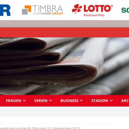
FRAUEN
VEREIN
BUSINESS
STADION
ARC
semitteilung der RLSW vom 13. November 2014