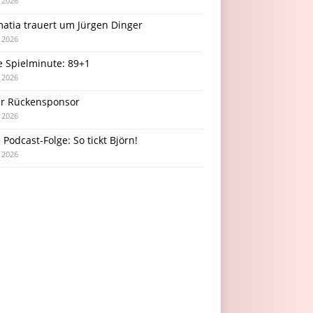
i 2026
atia trauert um Jürgen Dinger
i 2026
e Spielminute: 89+1
i 2026
r Rückensponsor
i 2026
Podcast-Folge: So tickt Björn!
i 2026