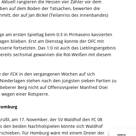
 Aktuell rangieren die Hessen vier Zähler vor dem
leiben auf dem Boden der Tatsachen, bewerten die
hmitt, der auf Jan Bickel (Teilanriss des Innenbandes)
age am ersten Spieltag beim 0:3 in Pirmasens kassierten
lagen blieben. Erst am Dienstag konnte der OFC mit
erie fortsetzten. Das 1:0 ist auch das Lieblingsergebnis
 Bereits sechsmal gewannen die Rot-Weißen mit diesem
 der FCK in den vergangenen Wochen auf sich
 Niederlagen stehen nach den jüngsten sieben Partien zu
ieberer Berg nicht auf Offensivspieler Manfred Osei
t wegen einer Rotsperre.
 Homburg
grüßt, am 17. November, der SV Waldhof den FC 08
s den beiden Nachholspielen könnte sich Waldhof
orschieben. Für Homburg wäre mit einem Dreier der