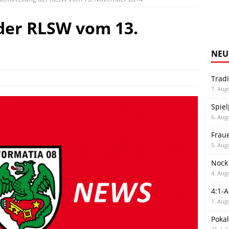
der RLSW vom 13.
NEU
Trad
7. Aug
Spiel
6. Aug
Frau
5. Aug
Nock
4. Aug
4:1-
1. Aug
Poka