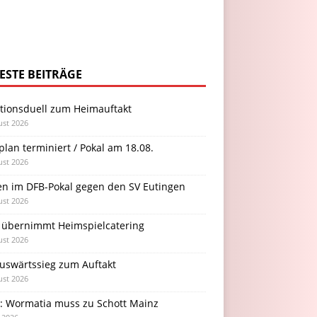
ESTE BEITRÄGE
itionsduell zum Heimauftakt
ust 2026
plan terminiert / Pokal am 18.08.
ust 2026
en im DFB-Pokal gegen den SV Eutingen
ust 2026
 übernimmt Heimspielcatering
ust 2026
Auswärtssieg zum Auftakt
ust 2026
l: Wormatia muss zu Schott Mainz