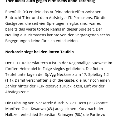
Trier bleibt auch gegen Pirmasens ohne Torerfolg
Ebenfalls 0:0 endete das Aufeinandertreffen zwischen
Eintracht Trier und dem Aufsteiger FK Pirmasens. Für die
Gastgeber, die seit vier Spieltagen sieglos sind, war es
bereits das vierte torlose Remis in dieser Spielzeit. Der
Neuling aus Pirmasens konnte von den vergangenen sechs
Begegnungen keine für sich entscheiden.
Neckarelz siegt bei den Roten Teufeln
Der 1. FC Kaiserslautern II ist in der Regionalliga Südwest im
fünften Heimspiel in Folge sieglos geblieben. Die Roten
Teufel unterlagen der SpVgg Neckarelz am 17. Spieltag 1:2
(1:1). Damit verschafften sich die Gäste, die nur noch einen
Zähler hinter der FCK-Reserve zurückliegen, Luft vor der
Abstiegszone.
Die Führung von Neckarelz durch Niklas Horn (29.) konnte
Manfred Osei-Kwadwo (43.) ausgleichen. Kurz nach der
Halbzeit entschied Sebastian Szimayer (50.) die Partie zu