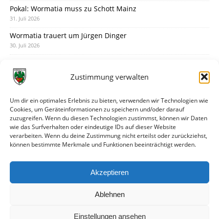
Pokal: Wormatia muss zu Schott Mainz
31. Juli 2026
Wormatia trauert um Jürgen Dinger
30. Juli 2026
Deine Spielminute: 89+1
28. Juli 2026
Zustimmung verwalten
Neuer Rückensponsor
28. Juli 2026
Um dir ein optimales Erlebnis zu bieten, verwenden wir Technologien wie
Cookies, um Geräteinformationen zu speichern und/oder darauf
Neue Podcast-Folge: So tickt Björn!
zuzugreifen. Wenn du diesen Technologien zustimmst, können wir Daten
27. Juli 2026
wie das Surfverhalten oder eindeutige IDs auf dieser Website
verarbeiten. Wenn du deine Zustimmung nicht erteilst oder zurückziehst,
Eindrücke vom Stadionfest
können bestimmte Merkmale und Funktionen beeinträchtigt werden.
27. Juli 2026
Unterhaltsamer Abschlusstest mit später Niederlage
Akzeptieren
25. Juli 2026
Ablehnen
Einstellungen ansehen