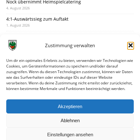
Nock übernimmt Heimspielcatering
4. August 2026
4:1-Auswärtssieg zum Auftakt
1. August 2026
Pokal: Wormatia muss zu Schott Mainz
31. Juli 2026
Zustimmung verwalten
Wormatia trauert um Jürgen Dinger
30. Juli 2026
Um dir ein optimales Erlebnis zu bieten, verwenden wir Technologien wie
Cookies, um Geräteinformationen zu speichern und/oder darauf
Deine Spielminute: 89+1
zuzugreifen. Wenn du diesen Technologien zustimmst, können wir Daten
28. Juli 2026
wie das Surfverhalten oder eindeutige IDs auf dieser Website
verarbeiten. Wenn du deine Zustimmung nicht erteilst oder zurückziehst,
Neuer Rückensponsor
können bestimmte Merkmale und Funktionen beeinträchtigt werden.
28. Juli 2026
Neue Podcast-Folge: So tickt Björn!
Akzeptieren
27. Juli 2026
Ablehnen
Einstellungen ansehen