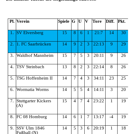
Pl.
Verein
Spiele
G
U
V
Tore
Diff.
Pkt.
1.
SV Elversberg
15
8
6
1
21:7
14
30
2.
1. FC Saarbrücken
14
9
2
3
22:13
9
29
3.
Waldhof Mannheim
15
7
5
3
20:11
9
26
4.
TSV Steinbach
13
8
2
3
22:14
8
26
5.
TSG Hoffenheim II
14
7
4
3
34:11
23
25
6.
Wormatia Worms
14
5
5
4
14:11
3
20
7.
Stuttgarter Kickers
15
4
7
4
23:22
1
19
(A)
8.
FC 08 Homburg
14
6
1
7
13:17
-4
19
9.
SSV Ulm 1846
14
5
3
6
20:19
1
18
Fußball (N)