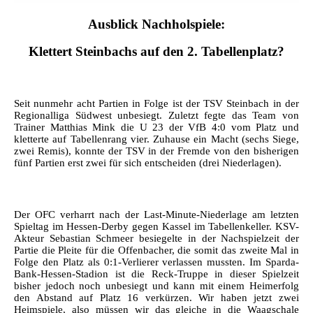
Ausblick Nachholspiele:
Klettert Steinbachs auf den 2. Tabellenplatz?
Seit nunmehr acht Partien in Folge ist der TSV Steinbach in der
Regionalliga Südwest unbesiegt. Zuletzt fegte das Team von
Trainer Matthias Mink die U 23 der VfB 4:0 vom Platz und
kletterte auf Tabellenrang vier. Zuhause ein Macht (sechs Siege,
zwei Remis), konnte der TSV in der Fremde von den bisherigen
fünf Partien erst zwei für sich entscheiden (drei Niederlagen).
Der OFC verharrt nach der Last-Minute-Niederlage am letzten
Spieltag im Hessen-Derby gegen Kassel im Tabellenkeller. KSV-
Akteur Sebastian Schmeer besiegelte in der Nachspielzeit der
Partie die Pleite für die Offenbacher, die somit das zweite Mal in
Folge den Platz als 0:1-Verlierer verlassen mussten. Im Sparda-
Bank-Hessen-Stadion ist die Reck-Truppe in dieser Spielzeit
bisher jedoch noch unbesiegt und kann mit einem Heimerfolg
den Abstand auf Platz 16 verkürzen. Wir haben jetzt zwei
Heimspiele, also müssen wir das gleiche in die Waagschale