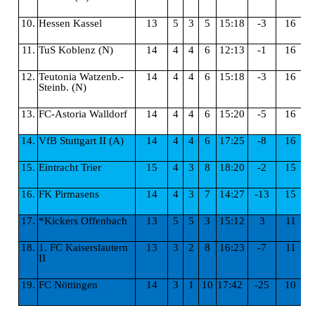
10.
Hessen Kassel
13
5
3
5
15:18
-3
16
11.
TuS Koblenz (N)
14
4
4
6
12:13
-1
16
12.
Teutonia Watzenb.-
14
4
4
6
15:18
-3
16
Steinb. (N)
13.
FC-Astoria Walldorf
14
4
4
6
15:20
-5
16
14.
VfB Stuttgart II (A)
14
4
4
6
17:25
-8
16
15.
Eintracht Trier
15
4
3
8
18:20
-2
15
16.
FK Pirmasens
14
4
3
7
14:27
-13
15
17.
*Kickers Offenbach
13
5
5
3
15:12
3
11
18.
1. FC Kaiserslautern
13
3
2
8
16:23
-7
11
II
19.
FC Nöttingen
14
3
1
10
17:42
-25
10