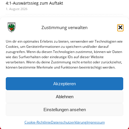
4:1-Auswärtssieg zum Auftakt
1. August 2026
Pokal: Wormatia muss zu Schott Mainz
31. Juli 2026
Zustimmung verwalten
Wormatia trauert um Jürgen Dinger
30. Juli 2026
Um dir ein optimales Erlebnis zu bieten, verwenden wir Technologien wie
Cookies, um Geräteinformationen zu speichern und/oder darauf
Deine Spielminute: 89+1
zuzugreifen. Wenn du diesen Technologien zustimmst, können wir Daten
28. Juli 2026
wie das Surfverhalten oder eindeutige IDs auf dieser Website
verarbeiten. Wenn du deine Zustimmung nicht erteilst oder zurückziehst,
Neuer Rückensponsor
können bestimmte Merkmale und Funktionen beeinträchtigt werden.
28. Juli 2026
Neue Podcast-Folge: So tickt Björn!
Akzeptieren
27. Juli 2026
Ablehnen
Einstellungen ansehen
Cookie-Richtlinie
Datenschutzerklärung
Impressum
© VfR Wormatia Worms