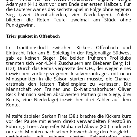
Adamyan (41.) kurz vor dem Ende der ersten Halbzeit. Für
die Lauterer war es das sechste Spiel in Folge ohne eigenen
Sieg (zwei Unentschieden, vier Niederlagen). Zuletzt
blieben die Roten Teufel zweimal am Stück ohne
Punktgewinn.
Trier punktet in Offenbach
Im Traditionsduell zwischen Kickers Offenbach und
Eintracht Trier am 8. Spieltag in der Regionalliga Südwest
gab es keinen Sieger. Die beiden früheren Profiklubs
trennten sich vor 4.344 Zuschauern am Bieberer Berg 1:1
(1:0). Durch das Remis verpasste der OFC, der wegen eines
inzwischen zurückgezogenen Insolvenzantrages mit neun
Minuspunkten in die Saison starten musste, die Chance,
erstmals den letzten Tabellenplatz zu verlassen. Die
Mannschaft von Trainer und Ex-Nationaltorhüter Oliver
Reck hat nach sieben absolvierten Partien (drei Siege, drei
Remis, eine Niederlage) inzwischen drei Zähler auf dem
Konto.
Mittelfeldspieler Serkan Firat (38.) brachte die Kickers kurz
vor der Pause mit einem direkt verwandelten Freistoß in
Führung. Triers Angreifer Muhamed Alawie (80.) markierte
nur acht Minuten nach seiner Einwechslung den Ausgleich,
verhinderte mit seinem vierten Saisontreffer den