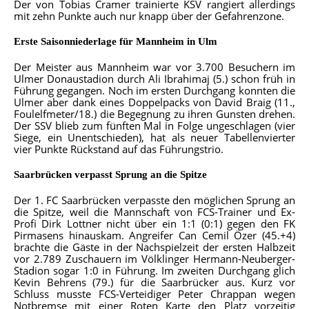
Der von Tobias Cramer trainierte KSV rangiert allerdings
mit zehn Punkte auch nur knapp über der Gefahrenzone.
Erste Saisonniederlage für Mannheim in Ulm
Der Meister aus Mannheim war vor 3.700 Besuchern im
Ulmer Donaustadion durch Ali Ibrahimaj (5.) schon früh in
Führung gegangen. Noch im ersten Durchgang konnten die
Ulmer aber dank eines Doppelpacks von David Braig (11.,
Foulelfmeter/18.) die Begegnung zu ihren Gunsten drehen.
Der SSV blieb zum fünften Mal in Folge ungeschlagen (vier
Siege, ein Unentschieden), hat als neuer Tabellenvierter
vier Punkte Rückstand auf das Führungstrio.
Saarbrücken verpasst Sprung an die Spitze
Der 1. FC Saarbrücken verpasste den möglichen Sprung an
die Spitze, weil die Mannschaft von FCS-Trainer und Ex-
Profi Dirk Lottner nicht über ein 1:1 (0:1) gegen den FK
Pirmasens hinauskam. Angreifer Can Cemil Özer (45.+4)
brachte die Gäste in der Nachspielzeit der ersten Halbzeit
vor 2.789 Zuschauern im Völklinger Hermann-Neuberger-
Stadion sogar 1:0 in Führung. Im zweiten Durchgang glich
Kevin Behrens (79.) für die Saarbrücker aus. Kurz vor
Schluss musste FCS-Verteidiger Peter Chrappan wegen
Notbremse mit einer Roten Karte den Platz vorzeitig