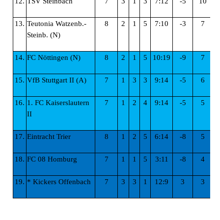
12.
TSV Steinbach
7
3
1
3
7:12
-5
10
13.
Teutonia Watzenb.-
8
2
1
5
7:10
-3
7
Steinb. (N)
14.
FC Nöttingen (N)
8
2
1
5
10:19
-9
7
15.
VfB Stuttgart II (A)
7
1
3
3
9:14
-5
6
16.
1. FC Kaiserslautern
7
1
2
4
9:14
-5
5
II
17.
Eintracht Trier
8
1
2
5
6:14
-8
5
18.
FC 08 Homburg
7
1
1
5
3:11
-8
4
19.
* Kickers Offenbach
7
3
3
1
12:9
3
3