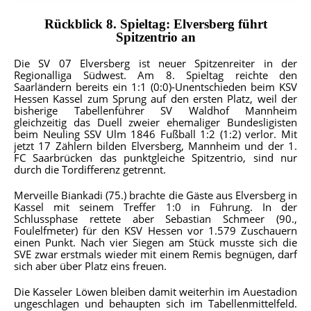
Rückblick 8. Spieltag: Elversberg führt
Spitzentrio an
Die SV 07 Elversberg ist neuer Spitzenreiter in der
Regionalliga Südwest. Am 8. Spieltag reichte den
Saarländern bereits ein 1:1 (0:0)-Unentschieden beim KSV
Hessen Kassel zum Sprung auf den ersten Platz, weil der
bisherige Tabellenführer SV Waldhof Mannheim
gleichzeitig das Duell zweier ehemaliger Bundesligisten
beim Neuling SSV Ulm 1846 Fußball 1:2 (1:2) verlor. Mit
jetzt 17 Zählern bilden Elversberg, Mannheim und der 1.
FC Saarbrücken das punktgleiche Spitzentrio, sind nur
durch die Tordifferenz getrennt.
Merveille Biankadi (75.) brachte die Gäste aus Elversberg in
Kassel mit seinem Treffer 1:0 in Führung. In der
Schlussphase rettete aber Sebastian Schmeer (90.,
Foulelfmeter) für den KSV Hessen vor 1.579 Zuschauern
einen Punkt. Nach vier Siegen am Stück musste sich die
SVE zwar erstmals wieder mit einem Remis begnügen, darf
sich aber über Platz eins freuen.
Die Kasseler Löwen bleiben damit weiterhin im Auestadion
ungeschlagen und behaupten sich im Tabellenmittelfeld.