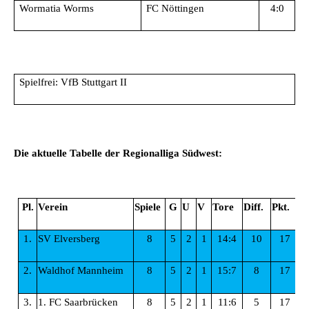
Wormatia Worms
FC Nöttingen
4:0
Spielfrei: VfB Stuttgart II
Die aktuelle Tabelle der Regionalliga Südwest:
Pl.
Verein
Spiele
G
U
V
Tore
Diff.
Pkt.
1.
SV Elversberg
8
5
2
1
14:4
10
17
2.
Waldhof Mannheim
8
5
2
1
15:7
8
17
3.
1. FC Saarbrücken
8
5
2
1
11:6
5
17