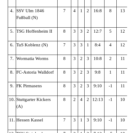
4.
SSV Ulm 1846
7
4
1
2
16:8
8
13
Fußball (N)
5.
TSG Hoffenheim II
8
3
3
2
12:7
5
12
6.
TuS Koblenz (N)
7
3
3
1
8:4
4
12
7.
Wormatia Worms
8
3
2
3
10:8
2
11
8.
FC-Astoria Walldorf
8
3
2
3
9:8
1
11
9.
FK Pirmasens
8
3
2
3
9:10
-1
11
10.
Stuttgarter Kickers
8
2
4
2
12:13
-1
10
(A)
11.
Hessen Kassel
7
3
1
3
9:10
-1
10