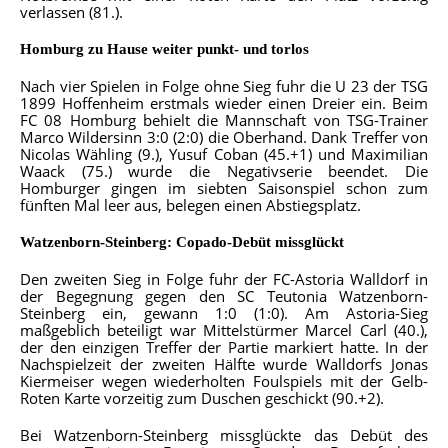
verlassen (81.).
Homburg zu Hause weiter punkt- und torlos
Nach vier Spielen in Folge ohne Sieg fuhr die U 23 der TSG
1899 Hoffenheim erstmals wieder einen Dreier ein. Beim
FC 08 Homburg behielt die Mannschaft von TSG-Trainer
Marco Wildersinn 3:0 (2:0) die Oberhand. Dank Treffer von
Nicolas Wähling (9.), Yusuf Coban (45.+1) und Maximilian
Waack (75.) wurde die Negativserie beendet. Die
Homburger gingen im siebten Saisonspiel schon zum
fünften Mal leer aus, belegen einen Abstiegsplatz.
Watzenborn-Steinberg: Copado-Debüt missglückt
Den zweiten Sieg in Folge fuhr der FC-Astoria Walldorf in
der Begegnung gegen den SC Teutonia Watzenborn-
Steinberg ein, gewann 1:0 (1:0). Am Astoria-Sieg
maßgeblich beteiligt war Mittelstürmer Marcel Carl (40.),
der den einzigen Treffer der Partie markiert hatte. In der
Nachspielzeit der zweiten Hälfte wurde Walldorfs Jonas
Kiermeiser wegen wiederholten Foulspiels mit der Gelb-
Roten Karte vorzeitig zum Duschen geschickt (90.+2).
Bei Watzenborn-Steinberg missglückte das Debüt des