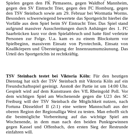
Spielen gegen den FK Pirmasens, gegen Waldhof Mannheim,
gegen den SV Eintracht Trier, gegen den FC Homburg, gegen
den TSV Steinbach sowie am 29. Februar bei Wormatia Worms.
Besonders schwerwiegend bewertete das Sportgericht hierbei die
Vorfälle aus dem Spiel beim SV Eintracht Trier. Das Spiel stand
aufgrund massiver Ausschreitungen durch Anhänger des 1. FC
Saarbrücken kurz vor dem Spielabbruch und hatte fünf verletzte
Personen zur Folge. U.a. kam es zu einem Blocksturm vor
Spielbeginn, massivem Einsatz von Pyrotechnik, Einsatz von
Knallkörpern und Übersteigung der Innenraumumzäunung. Das
Urteil des Sportgerichts ist rechtkräftig.
TSV Steinbach testet bei Viktoria Köln:
Für den heutigen
Dienstag hat sich der TSV Steinbach mit Viktoria Köln auf ein
Freundschaftsspiel geeinigt. Anstoß der Partie ist um 14:00 Uhr.
Gespielt wird auf dem Kunstrasen des VfL Rheingold Poll. Vor
dem wichtigen Spiel am Wochenende gegen die U23 des SC
Freiburg will der TSV Steinbach die Möglichkeit nutzen, nach
Fortuna Düsseldorf II (2:1) eine weitere Mannschaft aus der
oberen Region der Regionalliga West zu testen. Man erhofft sich
die bestmögliche Vorbereitung auf das wichtige Spiel am
Wochenende, in dem man nach den beiden Punktgewinnen
gegen Kassel und Offenbach, den ersten Sieg der Restrunde
einfahren will.