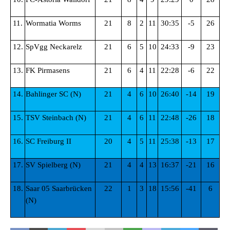
11.
Wormatia Worms
21
8
2
11
30:35
-5
26
12.
SpVgg Neckarelz
21
6
5
10
24:33
-9
23
13.
FK Pirmasens
21
6
4
11
22:28
-6
22
14.
Bahlinger SC (N)
21
4
6
10
26:40
-14
19
15.
TSV Steinbach (N)
21
4
6
11
22:48
-26
18
16.
SC Freiburg II
20
4
5
11
25:38
-13
17
17.
SV Spielberg (N)
21
4
4
13
16:37
-21
16
18.
Saar 05 Saarbrücken
22
1
3
18
15:56
-41
6
(N)