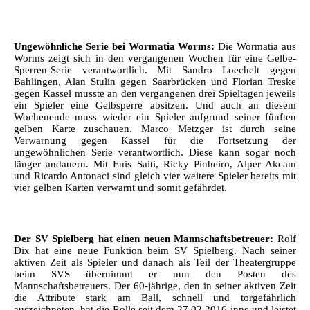
Ungewöhnliche Serie bei Wormatia Worms:
Die Wormatia aus
Worms zeigt sich in den vergangenen Wochen für eine Gelbe-
Sperren-Serie verantwortlich. Mit Sandro Loechelt gegen
Bahlingen, Alan Stulin gegen Saarbrücken und Florian Treske
gegen Kassel musste an den vergangenen drei Spieltagen jeweils
ein Spieler eine Gelbsperre absitzen. Und auch an diesem
Wochenende muss wieder ein Spieler aufgrund seiner fünften
gelben Karte zuschauen. Marco Metzger ist durch seine
Verwarnung gegen Kassel für die Fortsetzung der
ungewöhnlichen Serie verantwortlich. Diese kann sogar noch
länger andauern. Mit Enis Saiti, Ricky Pinheiro, Alper Akcam
und Ricardo Antonaci sind gleich vier weitere Spieler bereits mit
vier gelben Karten verwarnt und somit gefährdet.
Der SV Spielberg hat einen neuen Mannschaftsbetreuer:
Rolf
Dix hat eine neue Funktion beim SV Spielberg. Nach seiner
aktiven Zeit als Spieler und danach als Teil der Theatergruppe
beim SVS übernimmt er nun den Posten des
Mannschaftsbetreuers. Der 60-jährige, den in seiner aktiven Zeit
die Attribute stark am Ball, schnell und torgefährlich
auszeichneten, hat die Rolle seit dem 27.02.2016 inne und leistet