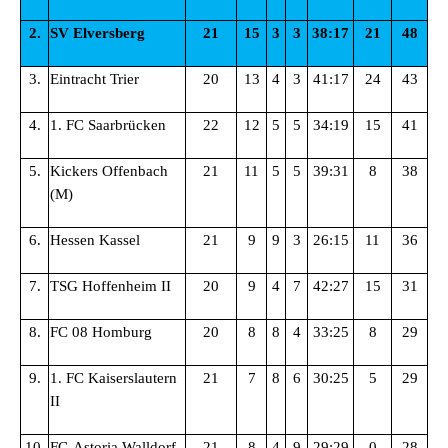
2.
SV Elversberg
21
15
3
3
38:17
21
48
3.
Eintracht Trier
20
13
4
3
41:17
24
43
4.
1. FC Saarbrücken
22
12
5
5
34:19
15
41
5.
Kickers Offenbach
21
11
5
5
39:31
8
38
(M)
6.
Hessen Kassel
21
9
9
3
26:15
11
36
7.
TSG Hoffenheim II
20
9
4
7
42:27
15
31
8.
FC 08 Homburg
20
8
8
4
33:25
8
29
9.
1. FC Kaiserslautern
21
7
8
6
30:25
5
29
II
10.
FC-Astoria Walldorf
21
8
4
9
29:29
0
28