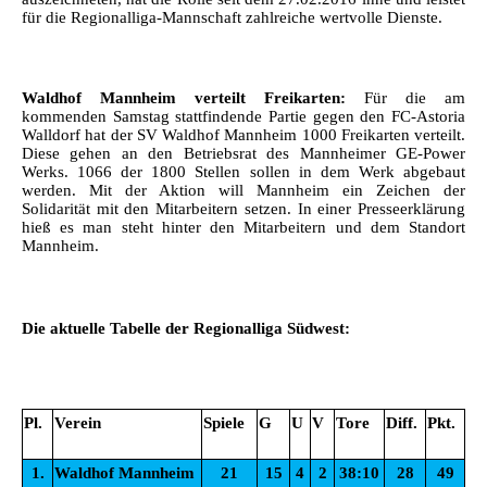
für die Regionalliga-Mannschaft zahlreiche wertvolle Dienste.
Waldhof Mannheim verteilt Freikarten:
Für die am
kommenden Samstag stattfindende Partie gegen den FC-Astoria
Walldorf hat der SV Waldhof Mannheim 1000 Freikarten verteilt.
Diese gehen an den Betriebsrat des Mannheimer GE-Power
Werks. 1066 der 1800 Stellen sollen in dem Werk abgebaut
werden. Mit der Aktion will Mannheim ein Zeichen der
Solidarität mit den Mitarbeitern setzen. In einer Presseerklärung
hieß es man steht hinter den Mitarbeitern und dem Standort
Mannheim.
Die aktuelle Tabelle der Regionalliga Südwest:
Pl.
Verein
Spiele
G
U
V
Tore
Diff.
Pkt.
1.
Waldhof Mannheim
21
15
4
2
38:10
28
49