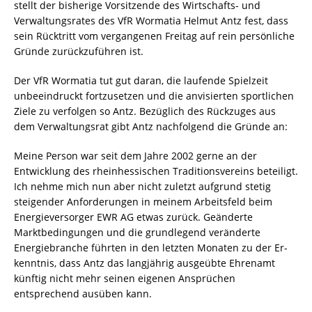
stellt der bisherige Vorsitzende des Wirtschafts- und
Verwaltungsrates des VfR Wormatia Helmut Antz fest, dass
sein Rücktritt vom vergangenen Freitag auf rein persönliche
Gründe zurückzuführen ist.
Der VfR Wormatia tut gut daran, die lau­fende Spielzeit
unbeeindruckt fortzusetzen und die anvisierten sportlichen
Ziele zu ver­folgen so Antz. Bezüglich des Rückzuges aus
dem Verwal­tungsrat gibt Antz nachfolgend die Gründe an:
Meine Person war seit dem Jahre 2002 gerne an der
Entwicklung des rheinhessi­schen Traditionsvereins beteiligt.
Ich nehme mich nun aber nicht zuletzt aufgrund stetig
steigender Anforderungen in meinem Ar­beitsfeld beim
Energieversorger EWR AG etwas zurück. Geänderte
Marktbedingungen und die grundlegend veränderte

Energiebranche führten in den letzten Monaten zu der Er­
kenntnis, dass Antz das langjährig ausgeübte Ehrenamt
künftig nicht mehr seinen eigenen Ansprüchen
entsprechend ausüben kann.