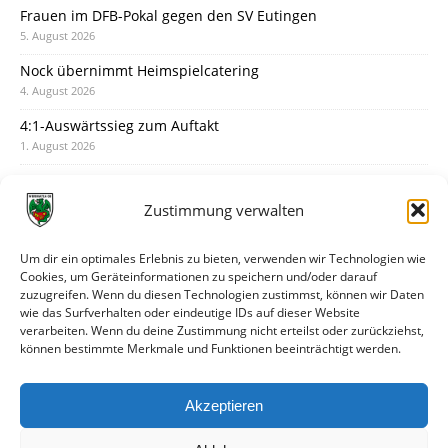
Frauen im DFB-Pokal gegen den SV Eutingen
5. August 2026
Nock übernimmt Heimspielcatering
4. August 2026
4:1-Auswärtssieg zum Auftakt
1. August 2026
Pokal: Wormatia muss zu Schott Mainz
31. Juli 2026
Zustimmung verwalten
Wormatia trauert um Jürgen Dinger
30. Juli 2026
Um dir ein optimales Erlebnis zu bieten, verwenden wir Technologien wie
Cookies, um Geräteinformationen zu speichern und/oder darauf
Deine Spielminute: 89+1
zuzugreifen. Wenn du diesen Technologien zustimmst, können wir Daten
28. Juli 2026
wie das Surfverhalten oder eindeutige IDs auf dieser Website
verarbeiten. Wenn du deine Zustimmung nicht erteilst oder zurückziehst,
Neuer Rückensponsor
können bestimmte Merkmale und Funktionen beeinträchtigt werden.
28. Juli 2026
Neue Podcast-Folge: So tickt Björn!
Akzeptieren
27. Juli 2026