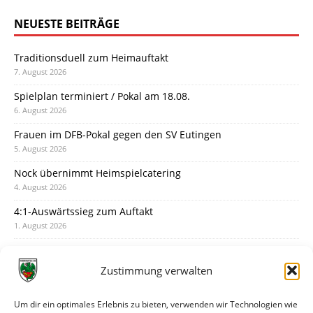
NEUESTE BEITRÄGE
Traditionsduell zum Heimauftakt
7. August 2026
Spielplan terminiert / Pokal am 18.08.
6. August 2026
Frauen im DFB-Pokal gegen den SV Eutingen
5. August 2026
Nock übernimmt Heimspielcatering
4. August 2026
4:1-Auswärtssieg zum Auftakt
1. August 2026
Pokal: Wormatia muss zu Schott Mainz
31. Juli 2026
Zustimmung verwalten
Wormatia trauert um Jürgen Dinger
30. Juli 2026
Um dir ein optimales Erlebnis zu bieten, verwenden wir Technologien wie