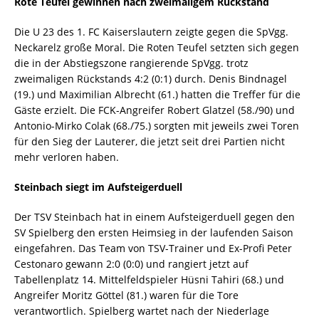
Rote Teufel gewinnen nach zweimaligem Rückstand
Die U 23 des 1. FC Kaiserslautern zeigte gegen die SpVgg.
Neckarelz große Moral. Die Roten Teufel setzten sich gegen
die in der Abstiegszone rangierende SpVgg. trotz
zweimaligen Rückstands 4:2 (0:1) durch. Denis Bindnagel
(19.) und Maximilian Albrecht (61.) hatten die Treffer für die
Gäste erzielt. Die FCK-Angreifer Robert Glatzel (58./90) und
Antonio-Mirko Colak (68./75.) sorgten mit jeweils zwei Toren
für den Sieg der Lauterer, die jetzt seit drei Partien nicht
mehr verloren haben.
Steinbach siegt im Aufsteigerduell
Der TSV Steinbach hat in einem Aufsteigerduell gegen den
SV Spielberg den ersten Heimsieg in der laufenden Saison
eingefahren. Das Team von TSV-Trainer und Ex-Profi Peter
Cestonaro gewann 2:0 (0:0) und rangiert jetzt auf
Tabellenplatz 14. Mittelfeldspieler Hüsni Tahiri (68.) und
Angreifer Moritz Göttel (81.) waren für die Tore
verantwortlich. Spielberg wartet nach der Niederlage