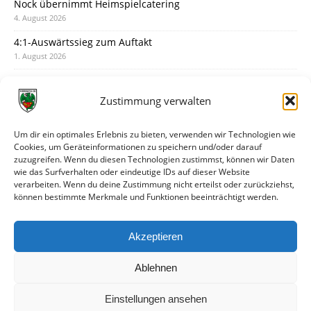
Nock übernimmt Heimspielcatering
4. August 2026
4:1-Auswärtssieg zum Auftakt
1. August 2026
Pokal: Wormatia muss zu Schott Mainz
31. Juli 2026
Zustimmung verwalten
Wormatia trauert um Jürgen Dinger
30. Juli 2026
Um dir ein optimales Erlebnis zu bieten, verwenden wir Technologien wie
Cookies, um Geräteinformationen zu speichern und/oder darauf
Deine Spielminute: 89+1
zuzugreifen. Wenn du diesen Technologien zustimmst, können wir Daten
28. Juli 2026
wie das Surfverhalten oder eindeutige IDs auf dieser Website
verarbeiten. Wenn du deine Zustimmung nicht erteilst oder zurückziehst,
Neuer Rückensponsor
können bestimmte Merkmale und Funktionen beeinträchtigt werden.
28. Juli 2026
Neue Podcast-Folge: So tickt Björn!
Akzeptieren
27. Juli 2026
Ablehnen
Einstellungen ansehen