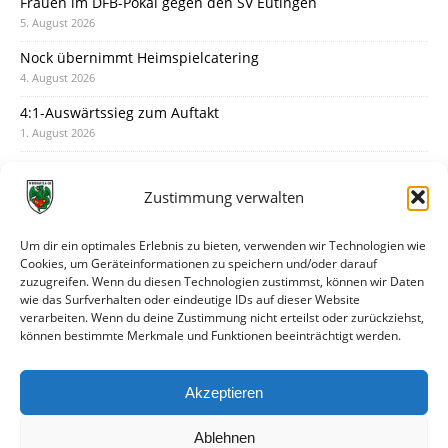
Frauen im DFB-Pokal gegen den SV Eutingen
5. August 2026
Nock übernimmt Heimspielcatering
4. August 2026
4:1-Auswärtssieg zum Auftakt
1. August 2026
Pokal: Wormatia muss zu Schott Mainz
31. Juli 2026
Zustimmung verwalten
Wormatia trauert um Jürgen Dinger
30. Juli 2026
Um dir ein optimales Erlebnis zu bieten, verwenden wir Technologien wie
Cookies, um Geräteinformationen zu speichern und/oder darauf
Deine Spielminute: 89+1
zuzugreifen. Wenn du diesen Technologien zustimmst, können wir Daten
28. Juli 2026
wie das Surfverhalten oder eindeutige IDs auf dieser Website
verarbeiten. Wenn du deine Zustimmung nicht erteilst oder zurückziehst,
Neuer Rückensponsor
können bestimmte Merkmale und Funktionen beeinträchtigt werden.
28. Juli 2026
Neue Podcast-Folge: So tickt Björn!
Akzeptieren
27. Juli 2026
Ablehnen