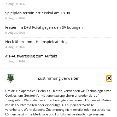
7. August 2026
Spielplan terminiert / Pokal am 18.08.
6. August 2026
Frauen im DFB-Pokal gegen den SV Eutingen
5. August 2026
Nock übernimmt Heimspielcatering
4. August 2026
4:1-Auswärtssieg zum Auftakt
1. August 2026
Pokal: Wormatia muss zu Schott Mainz
31. Juli 2026
Zustimmung verwalten
Wormatia trauert um Jürgen Dinger
30. Juli 2026
Um dir ein optimales Erlebnis zu bieten, verwenden wir Technologien wie
Cookies, um Geräteinformationen zu speichern und/oder darauf
Deine Spielminute: 89+1
zuzugreifen. Wenn du diesen Technologien zustimmst, können wir Daten
28. Juli 2026
wie das Surfverhalten oder eindeutige IDs auf dieser Website
verarbeiten. Wenn du deine Zustimmung nicht erteilst oder zurückziehst,
Neuer Rückensponsor
können bestimmte Merkmale und Funktionen beeinträchtigt werden.