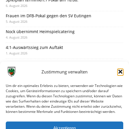
6. August 2026
Frauen im DFB-Pokal gegen den SV Eutingen
5. August 2026
Nock übernimmt Heimspielcatering
4. August 2026
4:1-Auswärtssieg zum Auftakt
1. August 2026
Pokal: Wormatia muss zu Schott Mainz
31. Juli 2026
Zustimmung verwalten
Wormatia trauert um Jürgen Dinger
30. Juli 2026
Um dir ein optimales Erlebnis zu bieten, verwenden wir Technologien wie
Cookies, um Geräteinformationen zu speichern und/oder darauf
Deine Spielminute: 89+1
zuzugreifen. Wenn du diesen Technologien zustimmst, können wir Daten
28. Juli 2026
wie das Surfverhalten oder eindeutige IDs auf dieser Website
verarbeiten. Wenn du deine Zustimmung nicht erteilst oder zurückziehst,
Neuer Rückensponsor
können bestimmte Merkmale und Funktionen beeinträchtigt werden.
28. Juli 2026
Neue Podcast-Folge: So tickt Björn!
Akzeptieren