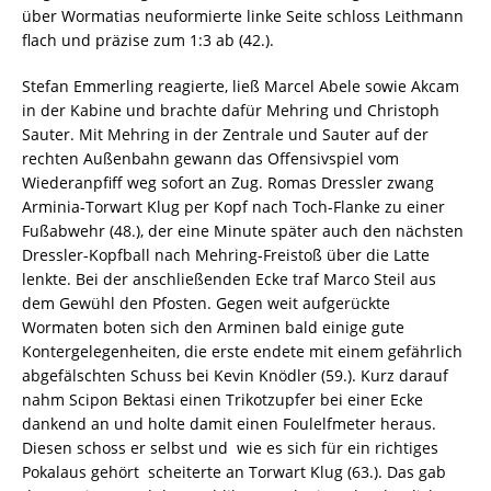
über Wormatias neuformierte linke Seite schloss Leithmann
flach und präzise zum 1:3 ab (42.).
Stefan Emmerling reagierte, ließ Marcel Abele sowie Akcam
in der Kabine und brachte dafür Mehring und Christoph
Sauter. Mit Mehring in der Zentrale und Sauter auf der
rechten Außenbahn gewann das Offensivspiel vom
Wiederanpfiff weg sofort an Zug. Romas Dressler zwang
Arminia-Torwart Klug per Kopf nach Toch-Flanke zu einer
Fußabwehr (48.), der eine Minute später auch den nächsten
Dressler-Kopfball nach Mehring-Freistoß über die Latte
lenkte. Bei der anschließenden Ecke traf Marco Steil aus
dem Gewühl den Pfosten. Gegen weit aufgerückte
Wormaten boten sich den Arminen bald einige gute
Kontergelegenheiten, die erste endete mit einem gefährlich
abgefälschten Schuss bei Kevin Knödler (59.). Kurz darauf
nahm Scipon Bektasi einen Trikotzupfer bei einer Ecke
dankend an und holte damit einen Foulelfmeter heraus.
Diesen schoss er selbst und  wie es sich für ein richtiges
Pokalaus gehört  scheiterte an Torwart Klug (63.). Das gab