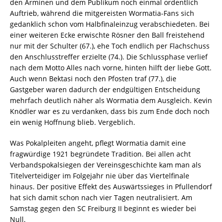
den Arminen und dem Publikum noch einmal ordentlich
Auftrieb, während die mitgereisten Wormatia-Fans sich
gedanklich schon vom Halbfinaleinzug verabschiedeten. Bei
einer weiteren Ecke erwischte Rösner den Ball freistehend
nur mit der Schulter (67.), ehe Toch endlich per Flachschuss
den Anschlusstreffer erzielte (74.). Die Schlussphase verlief
nach dem Motto Alles nach vorne, hinten hilft der liebe Gott.
Auch wenn Bektasi noch den Pfosten traf (77.), die
Gastgeber waren dadurch der endgültigen Entscheidung
mehrfach deutlich näher als Wormatia dem Ausgleich. Kevin
Knödler war es zu verdanken, dass bis zum Ende doch noch
ein wenig Hoffnung blieb. Vergeblich.
Was Pokalpleiten angeht, pflegt Wormatia damit eine
fragwürdige 1921 begründete Tradition. Bei allen acht
Verbandspokalsiegen der Vereinsgeschichte kam man als
Titelverteidiger im Folgejahr nie über das Viertelfinale
hinaus. Der positive Effekt des Auswärtssieges in Pfullendorf
hat sich damit schon nach vier Tagen neutralisiert. Am
Samstag gegen den SC Freiburg II beginnt es wieder bei
Null.