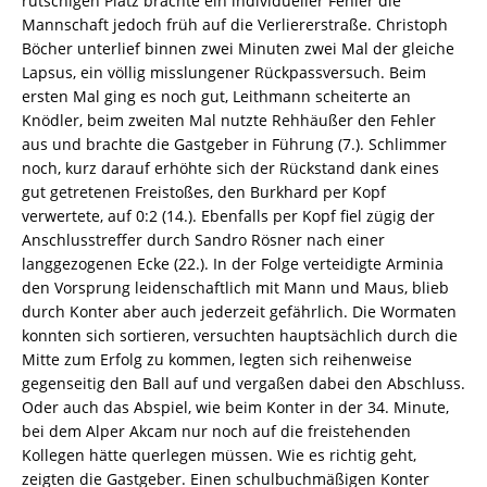
rutschigen Platz brachte ein individueller Fehler die
Mannschaft jedoch früh auf die Verliererstraße. Christoph
Böcher unterlief binnen zwei Minuten zwei Mal der gleiche
Lapsus, ein völlig misslungener Rückpassversuch. Beim
ersten Mal ging es noch gut, Leithmann scheiterte an
Knödler, beim zweiten Mal nutzte Rehhäußer den Fehler
aus und brachte die Gastgeber in Führung (7.). Schlimmer
noch, kurz darauf erhöhte sich der Rückstand dank eines
gut getretenen Freistoßes, den Burkhard per Kopf
verwertete, auf 0:2 (14.). Ebenfalls per Kopf fiel zügig der
Anschlusstreffer durch Sandro Rösner nach einer
langgezogenen Ecke (22.). In der Folge verteidigte Arminia
den Vorsprung leidenschaftlich mit Mann und Maus, blieb
durch Konter aber auch jederzeit gefährlich. Die Wormaten
konnten sich sortieren, versuchten hauptsächlich durch die
Mitte zum Erfolg zu kommen, legten sich reihenweise
gegenseitig den Ball auf und vergaßen dabei den Abschluss.
Oder auch das Abspiel, wie beim Konter in der 34. Minute,
bei dem Alper Akcam nur noch auf die freistehenden
Kollegen hätte querlegen müssen. Wie es richtig geht,
zeigten die Gastgeber. Einen schulbuchmäßigen Konter