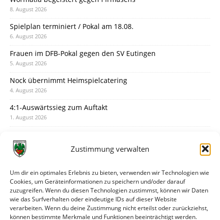
8. August 2026
Spielplan terminiert / Pokal am 18.08.
6. August 2026
Frauen im DFB-Pokal gegen den SV Eutingen
5. August 2026
Nock übernimmt Heimspielcatering
4. August 2026
4:1-Auswärtssieg zum Auftakt
1. August 2026
Pokal: Wormatia muss zu Schott Mainz
31. Juli 2026
Zustimmung verwalten
Wormatia trauert um Jürgen Dinger
30. Juli 2026
Um dir ein optimales Erlebnis zu bieten, verwenden wir Technologien wie
Cookies, um Geräteinformationen zu speichern und/oder darauf
Deine Spielminute: 89+1
zuzugreifen. Wenn du diesen Technologien zustimmst, können wir Daten
28. Juli 2026
wie das Surfverhalten oder eindeutige IDs auf dieser Website
verarbeiten. Wenn du deine Zustimmung nicht erteilst oder zurückziehst,
Neuer Rückensponsor
können bestimmte Merkmale und Funktionen beeinträchtigt werden.