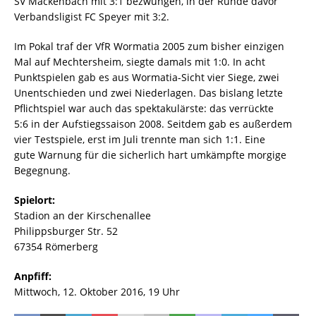
SV Mackenbach mit 3:1 bezwungen, in der Runde davor
Verbandsligist FC Speyer mit 3:2.
Im Pokal traf der VfR Wormatia 2005 zum bisher einzigen
Mal auf Mechtersheim, siegte damals mit 1:0. In acht
Punktspielen gab es aus Wormatia-Sicht vier Siege, zwei
Unentschieden und zwei Niederlagen. Das bislang letzte
Pflichtspiel war auch das spektakulärste: das verrückte
5:6 in der Aufstiegssaison 2008. Seitdem gab es außerdem
vier Testspiele, erst im Juli trennte man sich 1:1. Eine
gute Warnung für die sicherlich hart umkämpfte morgige
Begegnung.
Spielort:
Stadion an der Kirschenallee
Philippsburger Str. 52
67354 Römerberg
Anpfiff:
Mittwoch, 12. Oktober 2016, 19 Uhr