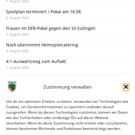
7. August 2026
Spielplan terminiert / Pokal am 18.08.
6. August 2026
Frauen im DFB-Pokal gegen den SV Eutingen
5. August 2026
Nock übernimmt Heimspielcatering
4. August 2026
4:1-Auswärtssieg zum Auftakt
1. August 2026
Pokal: Wormatia muss zu Schott Mainz
31. Juli 2026
Zustimmung verwalten
Wormatia trauert um Jürgen Dinger
30. Juli 2026
Um dir ein optimales Erlebnis zu bieten, verwenden wir Technologien wie
Cookies, um Geräteinformationen zu speichern und/oder darauf
Deine Spielminute: 89+1
zuzugreifen. Wenn du diesen Technologien zustimmst, können wir Daten
28. Juli 2026
wie das Surfverhalten oder eindeutige IDs auf dieser Website
verarbeiten. Wenn du deine Zustimmung nicht erteilst oder zurückziehst,
Neuer Rückensponsor
können bestimmte Merkmale und Funktionen beeinträchtigt werden.
28. Juli 2026